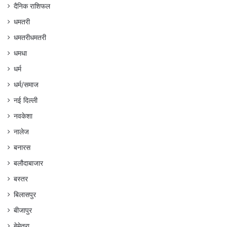
दैनिक राशिफल
धमतरी
धमतरीधमतरी
धमधा
धर्म
धर्म/समाज
नई दिल्ली
नवकेशा
नालेज
बनारस
बलौदाबाजार
बस्तर
बिलासपुर
बीजापुर
बेमेतरा