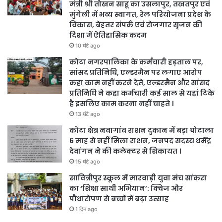
मंत्री श्री तोखन साहू का उसलापुर, तखतपुर एवं
मुंगेली में भव्य स्वागत, रेल परियोजना प्रदेश के
विकास, बेहतर संपर्क एवं रोजगार सृजन की
दिशा में ऐतिहासिक कदम
10 घंटे ago
कोटा नगरपालिका के कर्मचारी हड़ताल पर,
सांसद प्रतिनिधि, एल्डरमैन पर लगाए आरोप
कहा काम नहीं करने देते, एल्डरमैन और सांसद
प्रतिनिधि ने कहा कर्मचारी कई साल से यहां टिके
है इसलिए काम करना नहीं चाहते ।
13 घंटे ago
कोटा क्षेत्र नवागांव राशन दुकान में बड़ा घोटाला
6 माह से नहीं मिला राशन, जनपद सदस्य धर्मेंद्र
देवांगन ने की कलेक्टर से शिकायत ।
15 घंटे ago
सावित्रीपुर स्कूल में मारवाड़ी युवा मंच सांकरा
का ‘शिक्षा साथी अभियान’: क्विज और
पौधारोपण से बच्चों में बढ़ा उत्साह
1 दिन ago