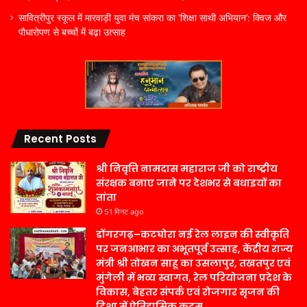
सावित्रीपुर स्कूल में मारवाड़ी युवा मंच सांकरा का ‘शिक्षा साथी अभियान’: क्विज और
पौधारोपण से बच्चों में बढ़ा उत्साह
Recent Posts
श्री निवृत्ति नामदास महाराज जी को राष्ट्रीय
संरक्षक बनाए जाने पर देशभर से बधाइयों का
तांता
51 मिनट ago
डोंगरगढ़–कटघोरा नई रेल लाइन की स्वीकृति
पर जनआभार का अभूतपूर्व उत्साह, केंद्रीय राज्य
मंत्री श्री तोखन साहू का उसलापुर, तखतपुर एवं
मुंगेली में भव्य स्वागत, रेल परियोजना प्रदेश के
विकास, बेहतर संपर्क एवं रोजगार सृजन की
दिशा में ऐतिहासिक कदम