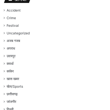
जारी
रहेगा
Accident
:
Crime
अंकित
गौरहा
Festival
Uncategorized
अजब गजब
अपराध
उदयपुर
कवर्धा
कांकेर
खास खबर
खेल/Sports
छत्तीसगढ़
जांजगीर
दिल्ली