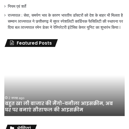
नियम एवं शर्ते
राज्यपाल : सेवा, समर्पण भाव के कारण भारतीय डॉक्टरों को देश के बाहर भी मिलता है
सम्मान lराज्यपाल ने छत्तीसगढ़ में सुपर स्पेशलिटी कार्डियक फैसिलिटी की स्थापना पर
दिया बल lराज्यपाल रमेन डेका ने रेस्पिरेटरी इंटेंसिव केयर यूनिट का शुभारंभ किया l
Featured Posts
जिला
शिक्षा
अधिकारी
का
तबादला
हुआ,
लेकिन
शिक्षा
जून 11, 2026
जिला शिक्षा अधिकारी का तबादला हुआ, लेकिन शिक्षा
विभाग
विभाग के विवादों पर संघर्ष जारी रहेगा : अंकित गौरहा
के
विवादों
पर
संघर्ष
श्रेणियां