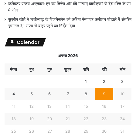
कलेक्टर संजय अग्रवाल: हर घर तिरंगा और वंदे मातरम् कार्यक्रमों से देशभक्ति के रंग
में रंगेगा
सुप्रीम कोर्ट ने छत्तीसगढ़ के बिज़नेसमैन को कथित मैनपावर कमीशन घोटाले में अंतरिम
ज़मानत दी, राज्य से बाहर रहने का निर्देश दिया
Calendar
अगस्त 2026
मंगल
बुध
गुरु
शुक्र
शनि
रवि
सोम
1
2
3
4
5
6
7
8
9
10
11
12
13
14
15
16
17
18
19
20
21
22
23
24
25
26
27
28
29
30
31