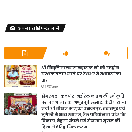
अपना राशिफल जाने
श्री निवृत्ति नामदास महाराज जी को राष्ट्रीय
संरक्षक बनाए जाने पर देशभर से बधाइयों का
तांता
1 घंटा ago
डोंगरगढ़–कटघोरा नई रेल लाइन की स्वीकृति
पर जनआभार का अभूतपूर्व उत्साह, केंद्रीय राज्य
मंत्री श्री तोखन साहू का उसलापुर, तखतपुर एवं
मुंगेली में भव्य स्वागत, रेल परियोजना प्रदेश के
विकास, बेहतर संपर्क एवं रोजगार सृजन की
दिशा में ऐतिहासिक कदम