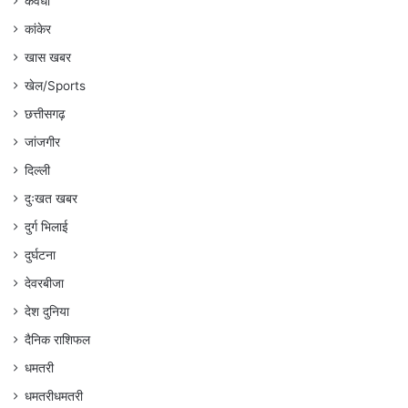
कवर्धा
कांकेर
खास खबर
खेल/Sports
छत्तीसगढ़
जांजगीर
दिल्ली
दुःखत खबर
दुर्ग भिलाई
दुर्घटना
देवरबीजा
देश दुनिया
दैनिक राशिफल
धमतरी
धमतरीधमतरी