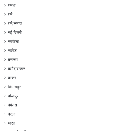
धमधा
धर्म
धर्म/समाज
नई दिल्ली
नवकेशा
नालेज
बनारस
बलौदाबाजार
बस्तर
बिलासपुर
बीजापुर
बेमेतरा
बेरला
भारत