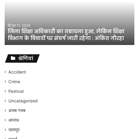
दह
हत्य
में
सज
नहीं
दी
मार्च 9, 2026
जा
सक
श्रेणियां
सुप
कोर्
ने
Accident
सा
Crime
को
बरी
Festival
कि
Uncategorized
अजब गजब
अपराध
उदयपुर