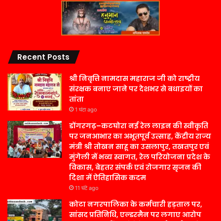
Recent Posts
श्री निवृत्ति नामदास महाराज जी को राष्ट्रीय
संरक्षक बनाए जाने पर देशभर से बधाइयों का
तांता
1 घंटा ago
डोंगरगढ़–कटघोरा नई रेल लाइन की स्वीकृति
पर जनआभार का अभूतपूर्व उत्साह, केंद्रीय राज्य
मंत्री श्री तोखन साहू का उसलापुर, तखतपुर एवं
मुंगेली में भव्य स्वागत, रेल परियोजना प्रदेश के
विकास, बेहतर संपर्क एवं रोजगार सृजन की
दिशा में ऐतिहासिक कदम
11 घंटे ago
कोटा नगरपालिका के कर्मचारी हड़ताल पर,
सांसद प्रतिनिधि, एल्डरमैन पर लगाए आरोप