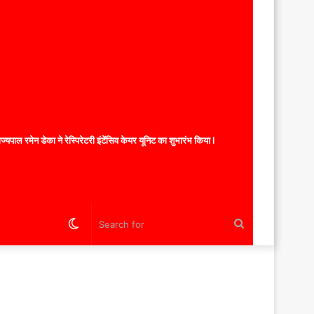
यपाल रमेन डेका ने रेस्पिरेटरी इंटेंसिव केयर यूनिट का शुभारंभ किया l
Switch
Search
skin
for