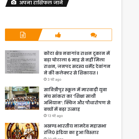
अपना राशिफल जाने
कोटा क्षेत्र नवागांव राशन दुकान में
बड़ा घोटाला 6 माह से नहीं मिला
राशन, जनपद सदस्य धर्मेंद्र देवांगन
ने की कलेक्टर से शिकायत ।
3 घंटे ago
सावित्रीपुर स्कूल में मारवाड़ी युवा
मंच सांकरा का ‘शिक्षा साथी
अभियान’: क्विज और पौधारोपण से
बच्चों में बढ़ा उत्साह
13 घंटे ago
अखण्ड भारतीय नामदेव महासभा
रजि0 इंडिया का हुआ विस्तार
20 घंटे ago