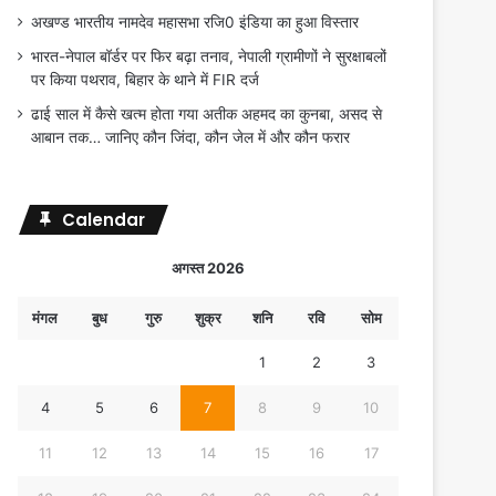
अखण्ड भारतीय नामदेव महासभा रजि0 इंडिया का हुआ विस्तार
भारत-नेपाल बॉर्डर पर फिर बढ़ा तनाव, नेपाली ग्रामीणों ने सुरक्षाबलों
पर किया पथराव, बिहार के थाने में FIR दर्ज
ढाई साल में कैसे खत्म होता गया अतीक अहमद का कुनबा, असद से
आबान तक… जानिए कौन जिंदा, कौन जेल में और कौन फरार
Calendar
अगस्त 2026
मंगल
बुध
गुरु
शुक्र
शनि
रवि
सोम
1
2
3
4
5
6
7
8
9
10
11
12
13
14
15
16
17