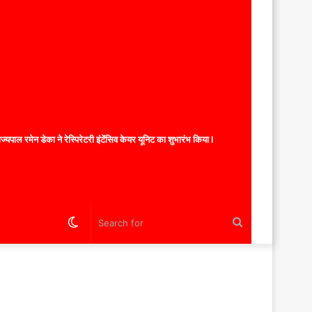
यपाल रमेन डेका ने रेस्पिरेटरी इंटेंसिव केयर यूनिट का शुभारंभ किया l
Switch
Search
skin
for