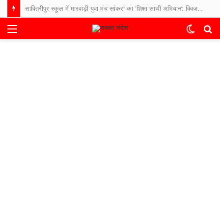
सावित्रीपुर स्कूल में मारवाड़ी युवा मंच सांकरा का ‘शिक्षा साथी अभियान’: क्विज और पौधारोपण से बच्चों में बढ़ा उत्साह
Menu
Switch
S
skin
fo