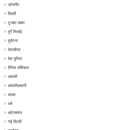
जांजगीर
दिल्ली
दुःखत खबर
दुर्ग भिलाई
दुर्घटना
देवरबीजा
देश दुनिया
दैनिक राशिफल
धमतरी
धमतरीधमतरी
धमधा
धर्म
धर्म/समाज
नई दिल्ली