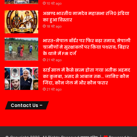
10 घंटे ago
अखण्ड भारतीय नामदेव महासभा रजि0 इंडिया
का हुआ विस्तार
18 घंटे ago
भारत-नेपाल बॉर्डर पर फिर बढ़ा तनाव, नेपाली
ग्रामीणों ने सुरक्षाबलों पर किया पथराव, बिहार
के थाने में FIR दर्ज
21 घंटे ago
ढाई साल में कैसे खत्म होता गया अतीक अहमद
का कुनबा, असद से आबान तक… जानिए कौन
जिंदा, कौन जेल में और कौन फरार
21 घंटे ago
Contact Us –