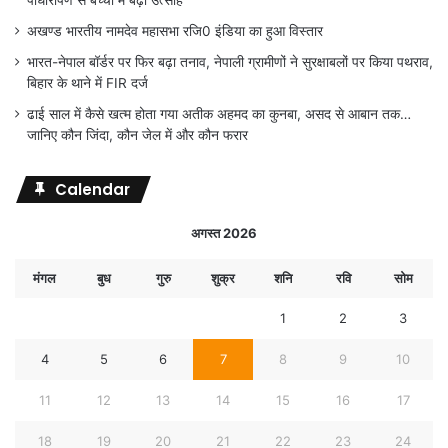
पौधारोपण से बच्चों में बढ़ा उत्साह
अखण्ड भारतीय नामदेव महासभा रजि0 इंडिया का हुआ विस्तार
भारत-नेपाल बॉर्डर पर फिर बढ़ा तनाव, नेपाली ग्रामीणों ने सुरक्षाबलों पर किया पथराव,
बिहार के थाने में FIR दर्ज
ढाई साल में कैसे खत्म होता गया अतीक अहमद का कुनबा, असद से आबान तक…
जानिए कौन जिंदा, कौन जेल में और कौन फरार
Calendar
अगस्त 2026
मंगल
बुध
गुरु
शुक्र
शनि
रवि
सोम
1
2
3
4
5
6
7
8
9
10
11
12
13
14
15
16
17
18
19
20
21
22
23
24