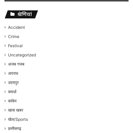
विवादों
पर
संघर्ष
श्रेणियां
जारी
रहेगा
Accident
:
Crime
अंकित
गौरहा
Festival
Uncategorized
अजब गजब
अपराध
उदयपुर
कवर्धा
कांकेर
खास खबर
खेल/Sports
छत्तीसगढ़