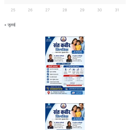
25
26
27
28
29
30
31
« जुलाई