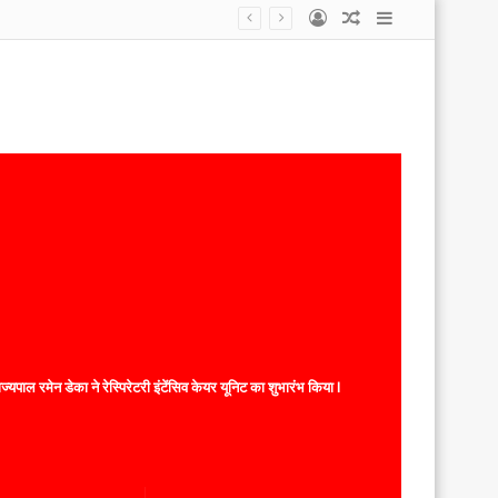
Log
Random
Sidebar
In
Article
यपाल रमेन डेका ने रेस्पिरेटरी इंटेंसिव केयर यूनिट का शुभारंभ किया l