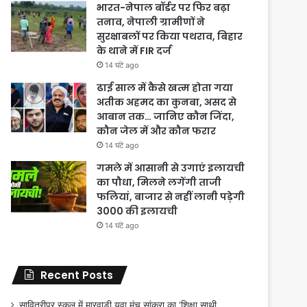
भारत-नेपाल बॉर्डर पर फिर बढ़ा
तनाव, नेपाली ग्रामीणों ने
सुरक्षाबलों पर किया पथराव, बिहार
के थाने में FIR दर्ज
14 घंटे ago
ढाई साल में कैसे खत्म होता गया
अतीक अहमद का कुनबा, असद से
आबान तक… जानिए कौन जिंदा,
कौन जेल में और कौन फरार
14 घंटे ago
गमले में आसानी से उगाएं इलायची
का पौधा, मिलने लगेंगी ताजी
फलियां, बाजार से नहीं लानी पड़ेगी
3000 की इलायची
14 घंटे ago
Recent Posts
सावित्रीपुर स्कूल में मारवाड़ी युवा मंच सांकरा का ‘शिक्षा साथी