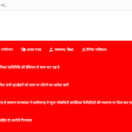
 महासभा रजि0 इंडिया का हुआ विस्तार
मनोरंजन
अजब गजब
स्वास्थ्य/ शिक्षा
दैनिक राशिफल
िला प्रतिनिधि की हैसियत से काम कर रहा है
 शामिल सभी ड्राईवरों को काम पर लौटने का आदेश जारी
 है सम्मान lराज्यपाल ने छत्तीसगढ़ में सुपर स्पेशलिटी कार्डियक फैसिलिटी की स्थापना पर दिया बल lराज्
सहित दो आरोपी गिरफ्तार