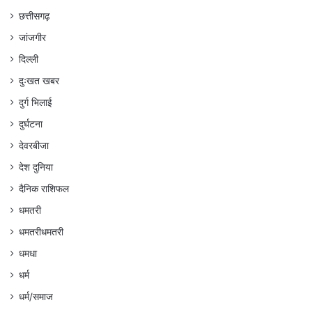
छत्तीसगढ़
जांजगीर
दिल्ली
दुःखत खबर
दुर्ग भिलाई
दुर्घटना
देवरबीजा
देश दुनिया
दैनिक राशिफल
धमतरी
धमतरीधमतरी
धमधा
धर्म
धर्म/समाज