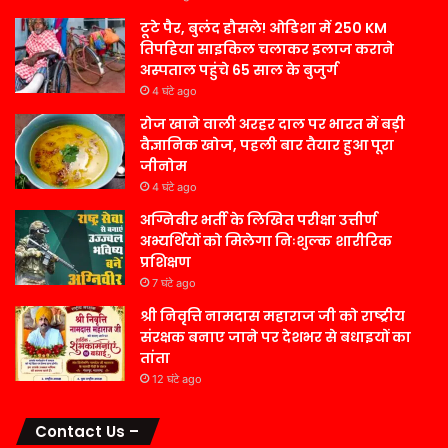
टूटे पैर, बुलंद हौसले! ओडिशा में 250 KM
तिपहिया साइकिल चलाकर इलाज कराने
अस्पताल पहुंचे 65 साल के बुजुर्ग
4 घंटे ago
रोज खाने वाली अरहर दाल पर भारत में बड़ी
वैज्ञानिक खोज, पहली बार तैयार हुआ पूरा
जीनोम
4 घंटे ago
अग्निवीर भर्ती के लिखित परीक्षा उत्तीर्ण
अभ्यर्थियों को मिलेगा निःशुल्क शारीरिक
प्रशिक्षण
7 घंटे ago
श्री निवृत्ति नामदास महाराज जी को राष्ट्रीय
संरक्षक बनाए जाने पर देशभर से बधाइयों का
तांता
12 घंटे ago
Contact Us –