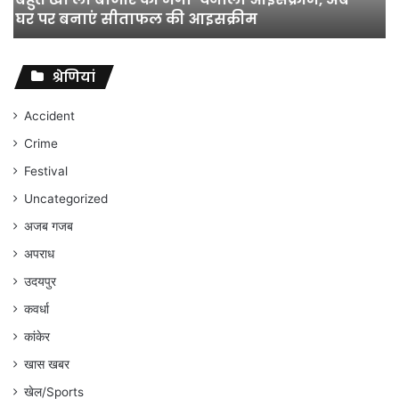
विभाग
विभाग के विवादों पर संघर्ष जारी रहेगा : अंकित गौरहा
के
विवादों
पर
संघर्ष
श्रेणियां
जारी
रहेगा
Accident
:
Crime
अंकित
गौरहा
Festival
Uncategorized
अजब गजब
अपराध
उदयपुर
कवर्धा
कांकेर
खास खबर
खेल/Sports