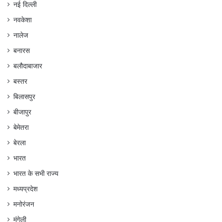
नई दिल्ली
नवकेशा
नालेज
बनारस
बलौदाबाजार
बस्तर
बिलासपुर
बीजापुर
बेमेतरा
बेरला
भारत
भारत के सभी राज्य
मध्यप्रदेश
मनोरंजन
मुंगेली