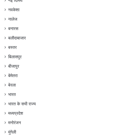
नई दिल्ली
नवकेशा
नालेज
बनारस
बलौदाबाजार
बस्तर
बिलासपुर
बीजापुर
बेमेतरा
बेरला
भारत
भारत के सभी राज्य
मध्यप्रदेश
मनोरंजन
मुंगेली