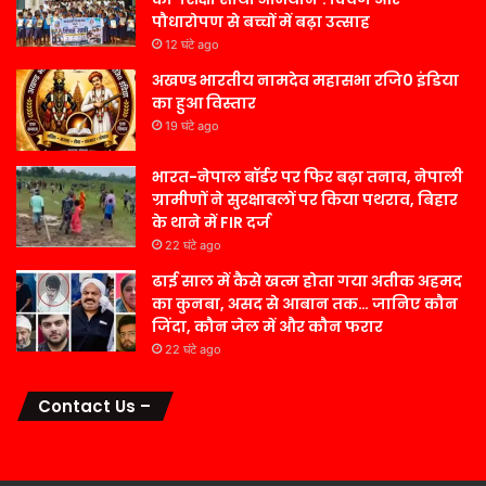
पौधारोपण से बच्चों में बढ़ा उत्साह
12 घंटे ago
अखण्ड भारतीय नामदेव महासभा रजि0 इंडिया
का हुआ विस्तार
19 घंटे ago
भारत-नेपाल बॉर्डर पर फिर बढ़ा तनाव, नेपाली
ग्रामीणों ने सुरक्षाबलों पर किया पथराव, बिहार
के थाने में FIR दर्ज
22 घंटे ago
ढाई साल में कैसे खत्म होता गया अतीक अहमद
का कुनबा, असद से आबान तक… जानिए कौन
जिंदा, कौन जेल में और कौन फरार
22 घंटे ago
Contact Us –