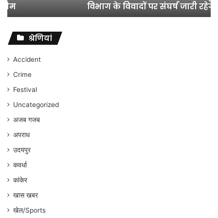
विभाग के विवादों पर संघर्ष जारी रहेगा : अंकित गौरहा
के
विवादों
पर
संघर्ष
श्रेणियां
जारी
रहेगा
Accident
:
Crime
अंकित
गौरहा
Festival
Uncategorized
अजब गजब
अपराध
उदयपुर
कवर्धा
कांकेर
खास खबर
खेल/Sports