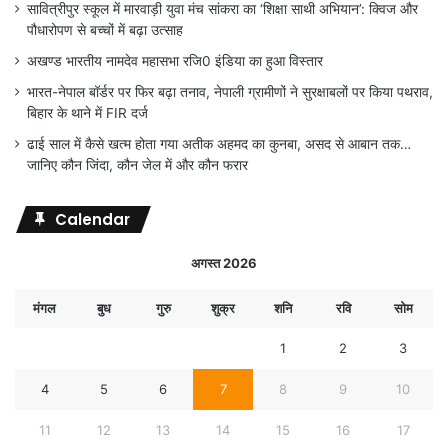
सावित्रीपुर स्कूल में मारवाड़ी युवा मंच सांकरा का ‘शिक्षा साथी अभियान’: क्विज और
पौधारोपण से बच्चों में बढ़ा उत्साह
अखण्ड भारतीय नामदेव महासभा रजि0 इंडिया का हुआ विस्तार
भारत-नेपाल बॉर्डर पर फिर बढ़ा तनाव, नेपाली ग्रामीणों ने सुरक्षाबलों पर किया पथराव,
बिहार के थाने में FIR दर्ज
ढाई साल में कैसे खत्म होता गया अतीक अहमद का कुनबा, असद से आबान तक…
जानिए कौन जिंदा, कौन जेल में और कौन फरार
Calendar
अगस्त 2026
मंगल
बुध
गुरु
शुक्र
शनि
रवि
सोम
1
2
3
4
5
6
7
8
9
10
11
12
13
14
15
16
17