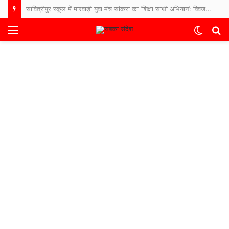
सावित्रीपुर स्कूल में मारवाड़ी युवा मंच सांकरा का ‘शिक्षा साथी अभियान’: क्विज और पौधारोपण से बच्चों में बढ़ा उत्साह
Menu
Switch
S
skin
fo