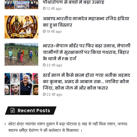
पौधारोपण से बच्चों में बढ़ा उत्साह
12 घंटे ago
अखण्ड भारतीय नामदेव महासभा रजि0 इंडिया
का हुआ विस्तार
19 घंटे ago
भारत-नेपाल बॉर्डर पर फिर बढ़ा तनाव, नेपाली
ग्रामीणों ने सुरक्षाबलों पर किया पथराव, बिहार
के थाने में FIR दर्ज
22 घंटे ago
ढाई साल में कैसे खत्म होता गया अतीक अहमद
का कुनबा, असद से आबान तक… जानिए कौन
जिंदा, कौन जेल में और कौन फरार
22 घंटे ago
Recent Posts
कोटा क्षेत्र नवागांव राशन दुकान में बड़ा घोटाला 6 माह से नहीं मिला राशन, जनपद
सदस्य धर्मेंद्र देवांगन ने की कलेक्टर से शिकायत ।