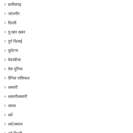
छत्तीसगढ़
जांजगीर
दिल्ली
दुःखत खबर
दुर्ग भिलाई
दुर्घटना
देवरबीजा
देश दुनिया
दैनिक राशिफल
धमतरी
धमतरीधमतरी
धमधा
धर्म
धर्म/समाज