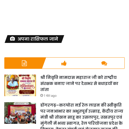
अपना राशिफल जाने
श्री निवृत्ति नामदास महाराज जी को राष्ट्रीय
संरक्षक बनाए जाने पर देशभर से बधाइयों का
तांता
1 घंटा ago
डोंगरगढ़–कटघोरा नई रेल लाइन की स्वीकृति
पर जनआभार का अभूतपूर्व उत्साह, केंद्रीय राज्य
मंत्री श्री तोखन साहू का उसलापुर, तखतपुर एवं
मुंगेली में भव्य स्वागत, रेल परियोजना प्रदेश के