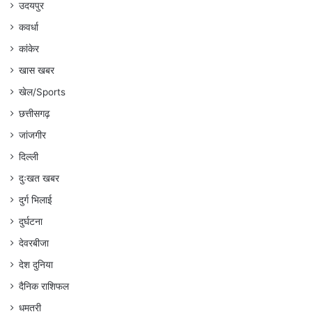
उदयपुर
कवर्धा
कांकेर
खास खबर
खेल/Sports
छत्तीसगढ़
जांजगीर
दिल्ली
दुःखत खबर
दुर्ग भिलाई
दुर्घटना
देवरबीजा
देश दुनिया
दैनिक राशिफल
धमतरी