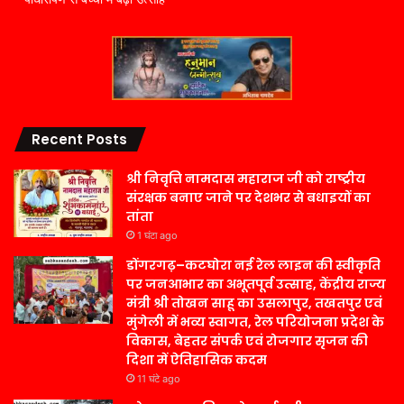
Recent Posts
श्री निवृत्ति नामदास महाराज जी को राष्ट्रीय
संरक्षक बनाए जाने पर देशभर से बधाइयों का
तांता
1 घंटा ago
डोंगरगढ़–कटघोरा नई रेल लाइन की स्वीकृति
पर जनआभार का अभूतपूर्व उत्साह, केंद्रीय राज्य
मंत्री श्री तोखन साहू का उसलापुर, तखतपुर एवं
मुंगेली में भव्य स्वागत, रेल परियोजना प्रदेश के
विकास, बेहतर संपर्क एवं रोजगार सृजन की
दिशा में ऐतिहासिक कदम
11 घंटे ago