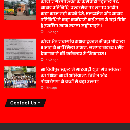
कोटा नगरपालिका के कर्मचारी हड़ताल पर,
सांसद प्रतिनिधि, एल्डरमैन पर लगाए आरोप
कहा काम नहीं करने देते, एल्डरमैन और सांसद
प्रतिनिधि ने कहा कर्मचारी कई साल से यहां टिके
है इसलिए काम करना नहीं चाहते ।
13 घंटे ago
कोटा क्षेत्र नवागांव राशन दुकान में बड़ा घोटाला
6 माह से नहीं मिला राशन, जनपद सदस्य धर्मेंद्र
देवांगन ने की कलेक्टर से शिकायत ।
15 घंटे ago
सावित्रीपुर स्कूल में मारवाड़ी युवा मंच सांकरा
का ‘शिक्षा साथी अभियान’: क्विज और
पौधारोपण से बच्चों में बढ़ा उत्साह
1 दिन ago
Contact Us –