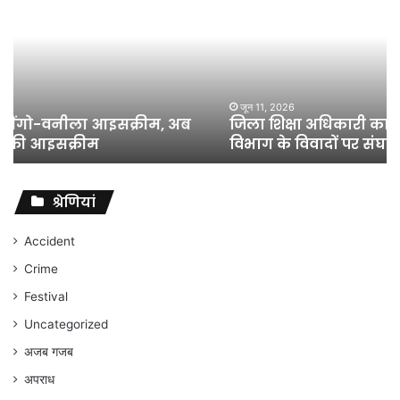
अधिकारी
का
तबादला
हुआ,
लेकिन
शिक्षा
जून 11, 2026
जिला शिक्षा अधिकारी का तबादला हुआ, लेकिन शिक्षा
विभाग
विभाग के विवादों पर संघर्ष जारी रहेगा : अंकित गौरहा
के
विवादों
पर
संघर्ष
श्रेणियां
जारी
रहेगा
Accident
:
Crime
अंकित
गौरहा
Festival
Uncategorized
अजब गजब
अपराध