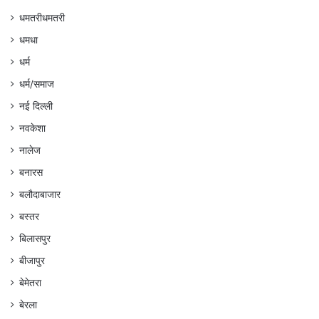
धमतरीधमतरी
धमधा
धर्म
धर्म/समाज
नई दिल्ली
नवकेशा
नालेज
बनारस
बलौदाबाजार
बस्तर
बिलासपुर
बीजापुर
बेमेतरा
बेरला