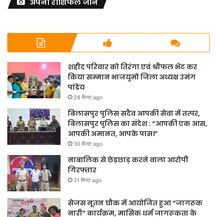
अपना राशिफल जाने
शहीद परिवार को तिरंगा एवं श्रीफल भेंट कर
किया सम्मान भाजयुमो जिला अध्यक्ष उमंग
पांडेय
28 मिनट ago
बिलासपुर पुलिस सदैव आपकी सेवा में तत्पर,
बिलासपुर पुलिस का संदेश : “आपकी एक आस,
आपकी अमानत, आपके पास।”
30 मिनट ago
नाबालिक से छेड़छाड़ करने वाला आरोपी
गिरफ्तार
31 मिनट ago
सेजस नूतन चौक में आयोजित हुआ “जागरूक
नारी” कार्यक्रम, मासिक धर्म जागरूकता के