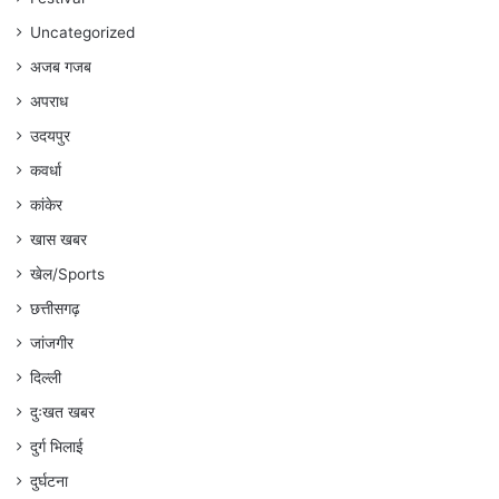
Uncategorized
अजब गजब
अपराध
उदयपुर
कवर्धा
कांकेर
खास खबर
खेल/Sports
छत्तीसगढ़
जांजगीर
दिल्ली
दुःखत खबर
दुर्ग भिलाई
दुर्घटना