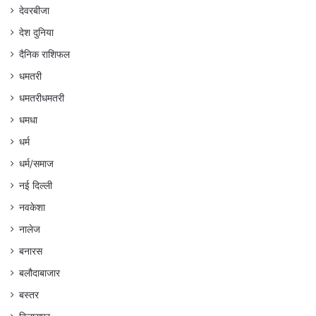
देवरबीजा
देश दुनिया
दैनिक राशिफल
धमतरी
धमतरीधमतरी
धमधा
धर्म
धर्म/समाज
नई दिल्ली
नवकेशा
नालेज
बनारस
बलौदाबाजार
बस्तर