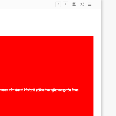
Log
Random
Sidebar
कोटा नगरपालिका के कर्मचारी हड़ताल पर, सांसद प्रतिनिधि, एल्डरमैन पर लगाए आरोप कहा काम नहीं करने देते, एल्डरमैन और सांसद प्रतिनिधि ने कहा कर्मचारी कई साल से यहां टिके है इसलिए काम करना नहीं चाहते ।
In
Article
यपाल रमेन डेका ने रेस्पिरेटरी इंटेंसिव केयर यूनिट का शुभारंभ किया l