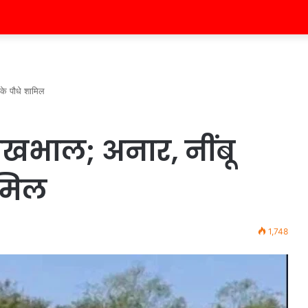
के पौधे शामिल
ेखभाल; अनार, नींबू
ामिल
1,748