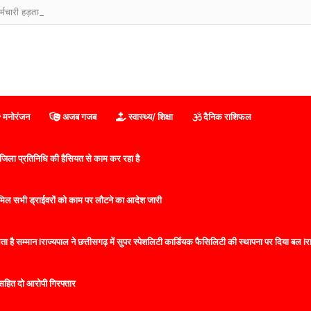
मनोरंजन
अजब गजब
स्वास्थ्य/ शिक्षा
दैनिक राशिफल
िला प्रतिनिधि की हैसियत से काम कर रहा है
 शामिल सभी ड्राईवरों को काम पर लौटने का आदेश जारी
 है सम्मान lराज्यपाल ने छत्तीसगढ़ में सुपर स्पेशलिटी कार्डियक फैसिलिटी की स्थापना पर दिया बल lराज्
सहित दो आरोपी गिरफ्तार