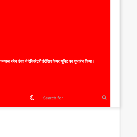
यपाल रमेन डेका ने रेस्पिरेटरी इंटेंसिव केयर यूनिट का शुभारंभ किया l
Switch
Search
skin
for