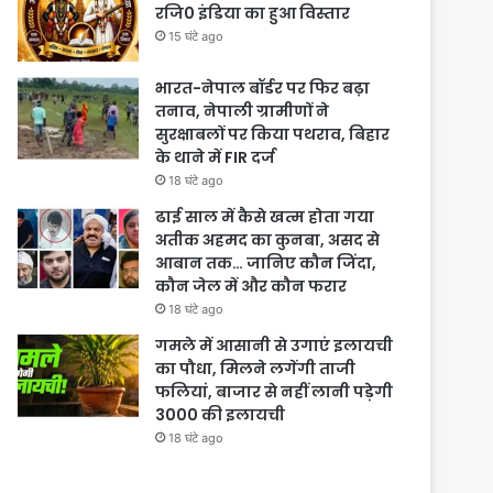
रजि0 इंडिया का हुआ विस्तार
15 घंटे ago
भारत-नेपाल बॉर्डर पर फिर बढ़ा
तनाव, नेपाली ग्रामीणों ने
सुरक्षाबलों पर किया पथराव, बिहार
के थाने में FIR दर्ज
18 घंटे ago
ढाई साल में कैसे खत्म होता गया
अतीक अहमद का कुनबा, असद से
आबान तक… जानिए कौन जिंदा,
कौन जेल में और कौन फरार
18 घंटे ago
गमले में आसानी से उगाएं इलायची
का पौधा, मिलने लगेंगी ताजी
फलियां, बाजार से नहीं लानी पड़ेगी
3000 की इलायची
18 घंटे ago