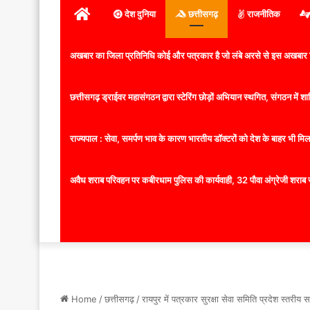
होम
देश दुनिया
छत्तीसगढ़
राजनीतिक
अखबार का जिला प्रतिनिधि कोई और पत्रकार है जो लंबे अरसे से इस अखबार ज
छत्तीसगढ़ ड्राईवर महासंगठन द्वारा स्टेरिंग छोड़ों अभियान स्थगित, संगठन में
राज्यपाल : सेवा, समर्पण भाव के कारण भारतीय डॉक्टरों को देश के बाहर भी मिलता
अवैध शराब परिवहन पर कबीरधाम पुलिस की कार्यवाही, 32 पौवा अंग्रेजी शराब 
Home
/
छत्तीसगढ़
/
रायपुर में पत्रकार सुरक्षा सेवा समिति प्रदेश स्तरीय सम