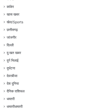
कांकेर
खास खबर
खेल/Sports
छत्तीसगढ़
जांजगीर
दिल्ली
दुःखत खबर
दुर्ग भिलाई
दुर्घटना
देवरबीजा
देश दुनिया
दैनिक राशिफल
धमतरी
धमतरीधमतरी