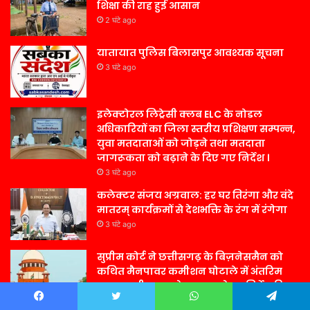
शिक्षा की राह हुई आसान
2 घंटे ago
यातायात पुलिस बिलासपुर आवश्यक सूचना
3 घंटे ago
इलेक्टोरल लिट्रेसी क्लब ELC के नोडल
अधिकारियों का जिला स्तरीय प्रशिक्षण सम्पन्न,
युवा मतदाताओं को जोड़ने तथा मतदाता
जागरूकता को बढ़ाने के दिए गए निर्देश ।
3 घंटे ago
कलेक्टर संजय अग्रवाल: हर घर तिरंगा और वंदे
मातरम् कार्यक्रमों से देशभक्ति के रंग में रंगेगा
3 घंटे ago
सुप्रीम कोर्ट ने छत्तीसगढ़ के बिज़नेसमैन को
कथित मैनपावर कमीशन घोटाले में अंतरिम
ज़मानत दी, राज्य से बाहर रहने का निर्देश दिया
24 घंटे ago
Facebook
Twitter
WhatsApp
Telegram