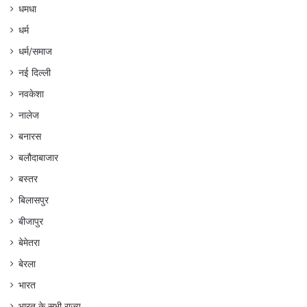
धमधा
धर्म
धर्म/समाज
नई दिल्ली
नवकेशा
नालेज
बनारस
बलौदाबाजार
बस्तर
बिलासपुर
बीजापुर
बेमेतरा
बेरला
भारत
भारत के सभी राज्य