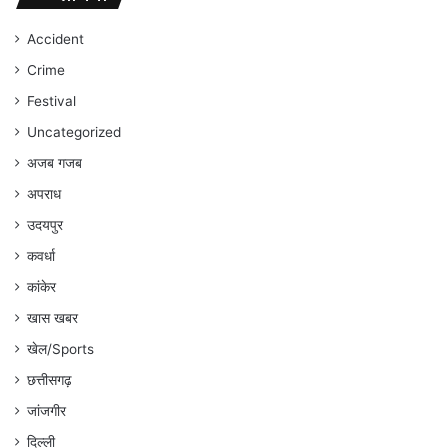
जारी
रहेगा
Accident
:
Crime
अंकित
गौरहा
Festival
Uncategorized
अजब गजब
अपराध
उदयपुर
कवर्धा
कांकेर
खास खबर
खेल/Sports
छत्तीसगढ़
जांजगीर
दिल्ली