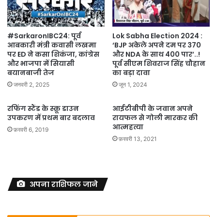
#SarkaronIBC24: पूर्व
Lok Sabha Election 2024 :
आबकारी मंत्री कवासी लखमा
‘BJP अकेले अपने दम पर 370
पर ED ने कसा शिकंजा, कांग्रेस
और NDA के साथ 400 पार’..!
और भाजपा में सियासी
पूर्व सीएम शिवराज सिंह चौहान
बयानबाजी तेज
का बड़ा दावा
जनवरी 2, 2025
जून 1, 2024
रफिंग स्टैंड के स्क्रू डाउन
आईटीबीपी के जवान अपने
उपकरण में प्रथम बार बदलाव
रायफल से गोली मारकर की
आत्महत्या
फ़रवरी 6, 2019
फ़रवरी 13, 2021
अपना राशिफल जाने