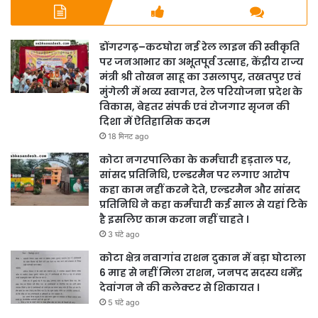
डोंगरगढ़–कटघोरा नई रेल लाइन की स्वीकृति
पर जनआभार का अभूतपूर्व उत्साह, केंद्रीय राज्य
मंत्री श्री तोखन साहू का उसलापुर, तखतपुर एवं
मुंगेली में भव्य स्वागत, रेल परियोजना प्रदेश के
विकास, बेहतर संपर्क एवं रोजगार सृजन की
दिशा में ऐतिहासिक कदम
18 मिनट ago
कोटा नगरपालिका के कर्मचारी हड़ताल पर,
सांसद प्रतिनिधि, एल्डरमैन पर लगाए आरोप
कहा काम नहीं करने देते, एल्डरमैन और सांसद
प्रतिनिधि ने कहा कर्मचारी कई साल से यहां टिके
है इसलिए काम करना नहीं चाहते ।
3 घंटे ago
कोटा क्षेत्र नवागांव राशन दुकान में बड़ा घोटाला
6 माह से नहीं मिला राशन, जनपद सदस्य धर्मेंद्र
देवांगन ने की कलेक्टर से शिकायत ।
5 घंटे ago