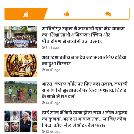
सावित्रीपुर स्कूल में मारवाड़ी युवा मंच सांकरा
का ‘शिक्षा साथी अभियान’: क्विज और
पौधारोपण से बच्चों में बढ़ा उत्साह
3 घंटे ago
अखण्ड भारतीय नामदेव महासभा रजि0 इंडिया
का हुआ विस्तार
10 घंटे ago
भारत-नेपाल बॉर्डर पर फिर बढ़ा तनाव, नेपाली
ग्रामीणों ने सुरक्षाबलों पर किया पथराव, बिहार
के थाने में FIR दर्ज
13 घंटे ago
ढाई साल में कैसे खत्म होता गया अतीक अहमद
का कुनबा, असद से आबान तक… जानिए कौन
जिंदा, कौन जेल में और कौन फरार
13 घंटे ago