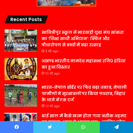
Recent Posts
सावित्रीपुर स्कूल में मारवाड़ी युवा मंच सांकरा
का ‘शिक्षा साथी अभियान’: क्विज और
पौधारोपण से बच्चों में बढ़ा उत्साह
3 घंटे ago
अखण्ड भारतीय नामदेव महासभा रजि0 इंडिया
का हुआ विस्तार
10 घंटे ago
भारत-नेपाल बॉर्डर पर फिर बढ़ा तनाव, नेपाली
ग्रामीणों ने सुरक्षाबलों पर किया पथराव, बिहार
के थाने में FIR दर्ज
13 घंटे ago
ढाई साल में कैसे खत्म होता गया अतीक अहमद
का कुनबा, असद से आबान तक… जानिए कौन
जिंदा, कौन जेल में और कौन फरार
Facebook
Twitter
WhatsApp
Telegram