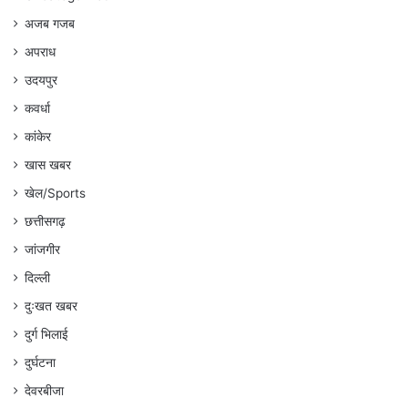
अजब गजब
अपराध
उदयपुर
कवर्धा
कांकेर
खास खबर
खेल/Sports
छत्तीसगढ़
जांजगीर
दिल्ली
दुःखत खबर
दुर्ग भिलाई
दुर्घटना
देवरबीजा