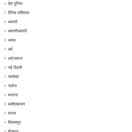
देश दुनिया
दैनिक राशिफल
धमतरी
धमतरीधमतरी
धमधा
धर्म
धर्म/समाज
नई दिल्ली
नवकेशा
नालेज
बनारस
बलौदाबाजार
बस्तर
बिलासपुर
बीजापुर