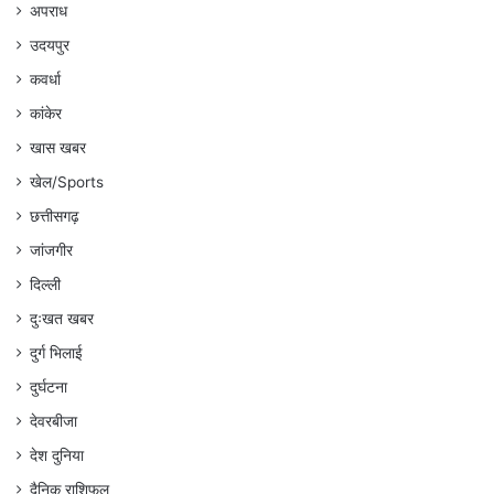
अपराध
उदयपुर
कवर्धा
कांकेर
खास खबर
खेल/Sports
छत्तीसगढ़
जांजगीर
दिल्ली
दुःखत खबर
दुर्ग भिलाई
दुर्घटना
देवरबीजा
देश दुनिया
दैनिक राशिफल