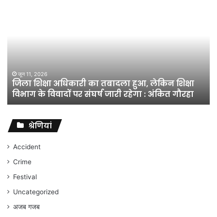
जिला
शिक्षा
अधिकारी
का
तबादला
हुआ,
लेकिन
शिक्षा
जून 11, 2026
जिला शिक्षा अधिकारी का तबादला हुआ, लेकिन शिक्षा
विभाग
विभाग के विवादों पर संघर्ष जारी रहेगा : अंकित गौरहा
के
विवादों
पर
संघर्ष
श्रेणियां
जारी
रहेगा
Accident
:
Crime
अंकित
गौरहा
Festival
Uncategorized
अजब गजब