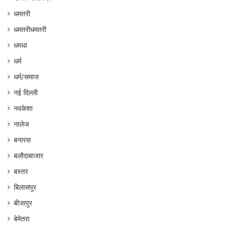
धमतरी
धमतरीधमतरी
धमधा
धर्म
धर्म/समाज
नई दिल्ली
नवकेशा
नालेज
बनारस
बलौदाबाजार
बस्तर
बिलासपुर
बीजापुर
बेमेतरा