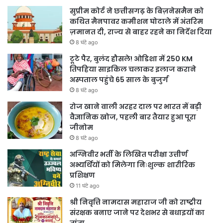
सुप्रीम कोर्ट ने छत्तीसगढ़ के बिज़नेसमैन को
कथित मैनपावर कमीशन घोटाले में अंतरिम
ज़मानत दी, राज्य से बाहर रहने का निर्देश दिया
8 घंटे ago
टूटे पैर, बुलंद हौसले! ओडिशा में 250 KM
तिपहिया साइकिल चलाकर इलाज कराने
अस्पताल पहुंचे 65 साल के बुजुर्ग
8 घंटे ago
रोज खाने वाली अरहर दाल पर भारत में बड़ी
वैज्ञानिक खोज, पहली बार तैयार हुआ पूरा
जीनोम
8 घंटे ago
अग्निवीर भर्ती के लिखित परीक्षा उत्तीर्ण
अभ्यर्थियों को मिलेगा निःशुल्क शारीरिक
प्रशिक्षण
11 घंटे ago
श्री निवृत्ति नामदास महाराज जी को राष्ट्रीय
संरक्षक बनाए जाने पर देशभर से बधाइयों का
तांता