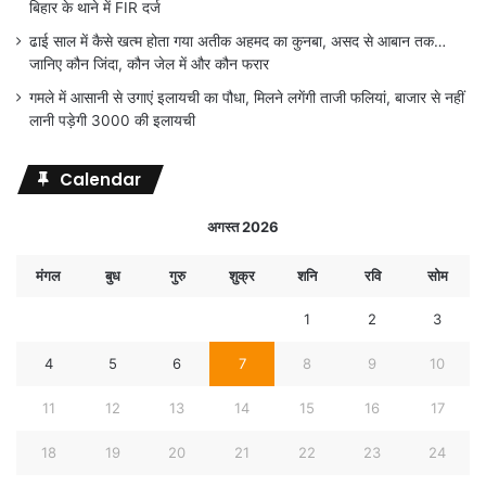
बिहार के थाने में FIR दर्ज
ढाई साल में कैसे खत्म होता गया अतीक अहमद का कुनबा, असद से आबान तक…
जानिए कौन जिंदा, कौन जेल में और कौन फरार
गमले में आसानी से उगाएं इलायची का पौधा, मिलने लगेंगी ताजी फलियां, बाजार से नहीं
लानी पड़ेगी 3000 की इलायची
Calendar
अगस्त 2026
मंगल
बुध
गुरु
शुक्र
शनि
रवि
सोम
1
2
3
4
5
6
7
8
9
10
11
12
13
14
15
16
17
18
19
20
21
22
23
24