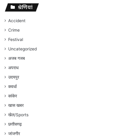
पर
संघर्ष
श्रेणियां
जारी
रहेगा
Accident
:
Crime
अंकित
गौरहा
Festival
Uncategorized
अजब गजब
अपराध
उदयपुर
कवर्धा
कांकेर
खास खबर
खेल/Sports
छत्तीसगढ़
जांजगीर