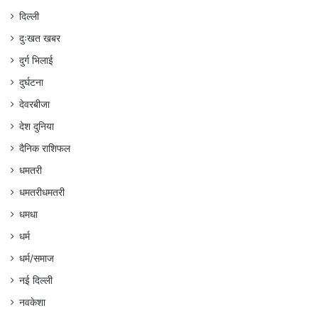
दिल्ली
दुःखत खबर
दुर्ग भिलाई
दुर्घटना
देवरबीजा
देश दुनिया
दैनिक राशिफल
धमतरी
धमतरीधमतरी
धमधा
धर्म
धर्म/समाज
नई दिल्ली
नवकेशा