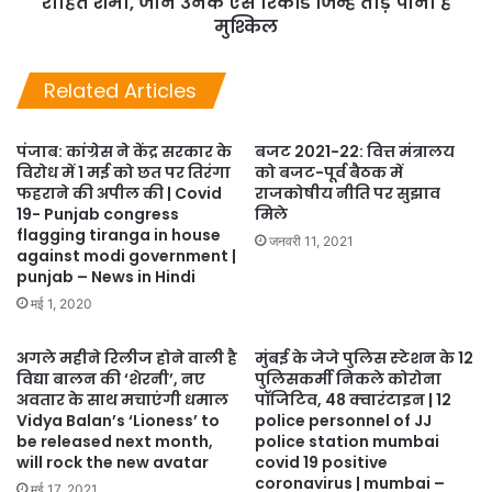
रोहित शर्मा, जानें उनके ऐसे रिकॉर्ड जिन्हें तोड़ पाना है
मुश्किल
Related Articles
पंजाब: कांग्रेस ने केंद्र सरकार के
बजट 2021-22: वित्त मंत्रालय
विरोध में 1 मई को छत पर तिरंगा
को बजट-पूर्व बैठक में
फहराने की अपील की | Covid
राजकोषीय नीति पर सुझाव
19- Punjab congress
मिले
flagging tiranga in house
जनवरी 11, 2021
against modi government |
punjab – News in Hindi
मई 1, 2020
अगले महीने रिलीज होने वाली है
मुंबई के जेजे पुलिस स्‍टेशन के 12
विद्या बालन की ‘शेरनी’, नए
पुलिसकर्मी निकले कोरोना
अवतार के साथ मचाएंगी धमाल
पॉजिटिव, 48 क्‍वारंटाइन | 12
Vidya Balan’s ‘Lioness’ to
police personnel of JJ
be released next month,
police station mumbai
will rock the new avatar
covid 19 positive
coronavirus | mumbai –
मई 17, 2021