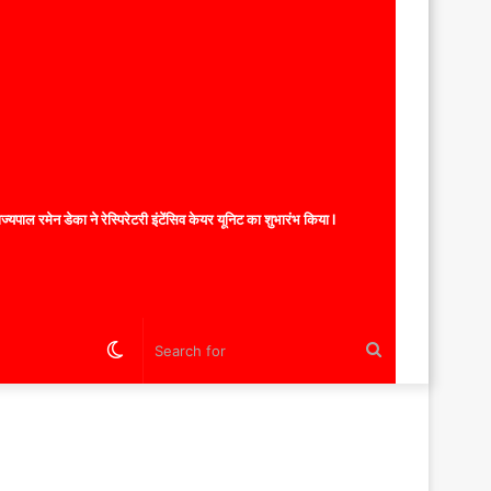
यपाल रमेन डेका ने रेस्पिरेटरी इंटेंसिव केयर यूनिट का शुभारंभ किया l
Switch
Search
skin
for