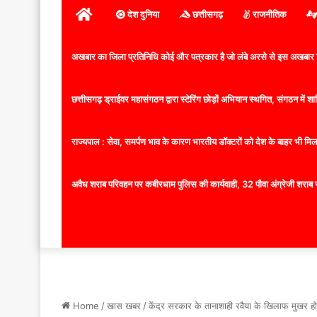
होम
देश दुनिया
छत्तीसगढ़
राजनीतिक
अखबार का जिला प्रतिनिधि कोई और पत्रकार है जो लंबे अरसे से इस अखबार ज
छत्तीसगढ़ ड्राईवर महासंगठन द्वारा स्टेरिंग छोड़ों अभियान स्थगित, संगठन में
राज्यपाल : सेवा, समर्पण भाव के कारण भारतीय डॉक्टरों को देश के बाहर भी मिलता
अवैध शराब परिवहन पर कबीरधाम पुलिस की कार्यवाही, 32 पौवा अंग्रेजी शराब 
Home
/
खास खबर
/
केंद्र सरकार के तानाशाही रवैया के खिलाफ मुखर होक