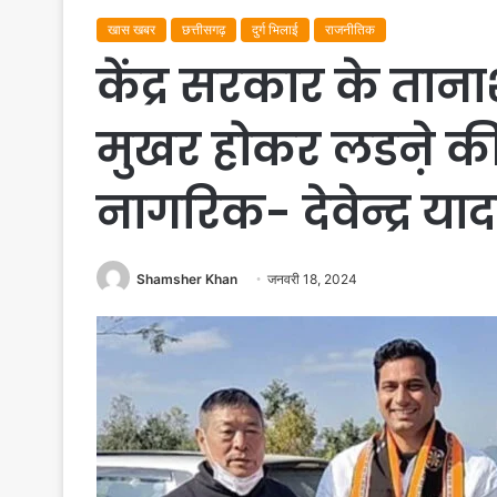
खास खबर
छत्तीसगढ़
दुर्ग भिलाई
राजनीतिक
केंद्र सरकार के तान
मुखर होकर लडऩे की त
नागरिक- देवेन्द्र या
Shamsher Khan
जनवरी 18, 2024