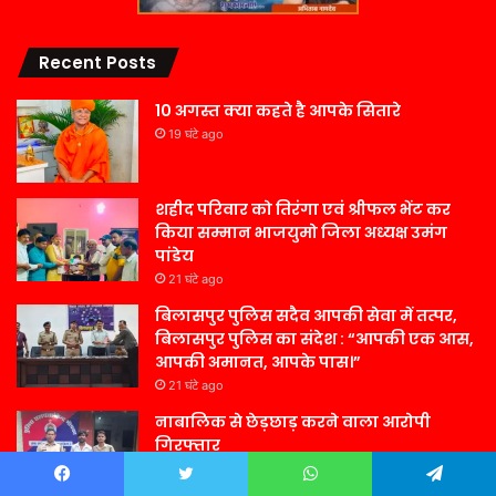
Recent Posts
10 अगस्त क्या कहते है आपके सितारे
19 घंटे ago
शहीद परिवार को तिरंगा एवं श्रीफल भेंट कर
किया सम्मान भाजयुमो जिला अध्यक्ष उमंग
पांडेय
21 घंटे ago
बिलासपुर पुलिस सदैव आपकी सेवा में तत्पर,
बिलासपुर पुलिस का संदेश : “आपकी एक आस,
आपकी अमानत, आपके पास।”
21 घंटे ago
नाबालिक से छेड़छाड़ करने वाला आरोपी
गिरफ्तार
21 घंटे ago
Facebook
Twitter
WhatsApp
Telegram