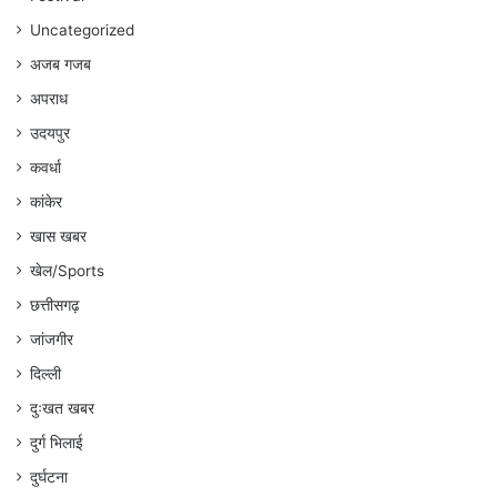
Uncategorized
अजब गजब
अपराध
उदयपुर
कवर्धा
कांकेर
खास खबर
खेल/Sports
छत्तीसगढ़
जांजगीर
दिल्ली
दुःखत खबर
दुर्ग भिलाई
दुर्घटना