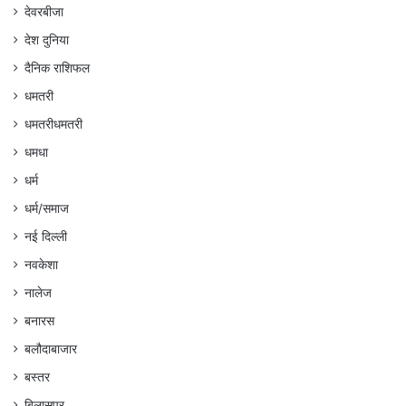
देवरबीजा
देश दुनिया
दैनिक राशिफल
धमतरी
धमतरीधमतरी
धमधा
धर्म
धर्म/समाज
नई दिल्ली
नवकेशा
नालेज
बनारस
बलौदाबाजार
बस्तर
बिलासपुर