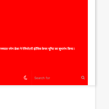
यपाल रमेन डेका ने रेस्पिरेटरी इंटेंसिव केयर यूनिट का शुभारंभ किया l
Switch
Search
skin
for