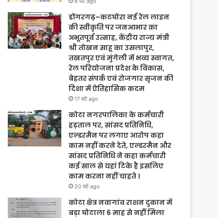
8 घंटे ago
डोंगरगढ़–कटघोरा नई रेल लाइन
की स्वीकृति पर जनआभार का
अभूतपूर्व उत्साह, केंद्रीय राज्य मंत्री
श्री तोखन साहू का उसलापुर,
तखतपुर एवं मुंगेली में भव्य स्वागत,
रेल परियोजना प्रदेश के विकास,
बेहतर संपर्क एवं रोजगार सृजन की
दिशा में ऐतिहासिक कदम
17 घंटे ago
कोटा नगरपालिका के कर्मचारी
हड़ताल पर, सांसद प्रतिनिधि,
एल्डरमैन पर लगाए आरोप कहा
काम नहीं करने देते, एल्डरमैन और
सांसद प्रतिनिधि ने कहा कर्मचारी
कई साल से यहां टिके है इसलिए
काम करना नहीं चाहते ।
20 घंटे ago
कोटा क्षेत्र नवागांव राशन दुकान में
बड़ा घोटाला 6 माह से नहीं मिला