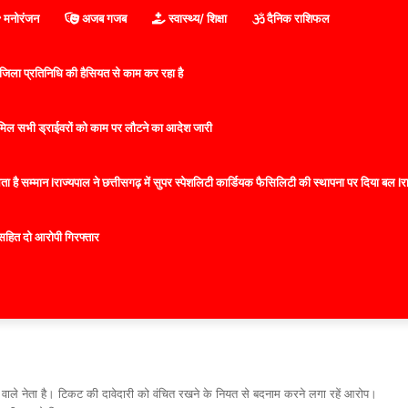
मनोरंजन
अजब गजब
स्वास्थ्य/ शिक्षा
दैनिक राशिफल
िला प्रतिनिधि की हैसियत से काम कर रहा है
 शामिल सभी ड्राईवरों को काम पर लौटने का आदेश जारी
 है सम्मान lराज्यपाल ने छत्तीसगढ़ में सुपर स्पेशलिटी कार्डियक फैसिलिटी की स्थापना पर दिया बल lराज्
सहित दो आरोपी गिरफ्तार
र वाले नेता है। टिकट की दावेदारी को वंचित रखने के नियत से बदनाम करने लगा रहें आरोप।