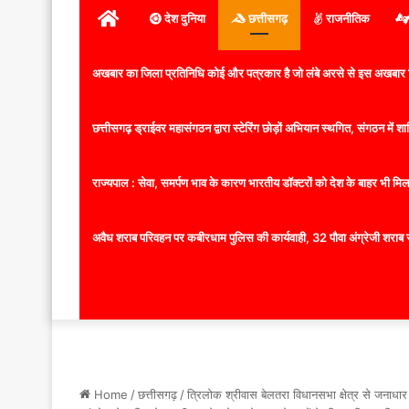
होम
देश दुनिया
छत्तीसगढ़
राजनीतिक
अखबार का जिला प्रतिनिधि कोई और पत्रकार है जो लंबे अरसे से इस अखबार ज
छत्तीसगढ़ ड्राईवर महासंगठन द्वारा स्टेरिंग छोड़ों अभियान स्थगित, संगठन में
राज्यपाल : सेवा, समर्पण भाव के कारण भारतीय डॉक्टरों को देश के बाहर भी मिलता
अवैध शराब परिवहन पर कबीरधाम पुलिस की कार्यवाही, 32 पौवा अंग्रेजी शराब 
Home
/
छत्तीसगढ़
/
त्रिलोक श्रीवास बेलतरा विधानसभा क्षेत्र से जनाधा