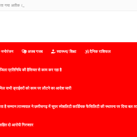
म होता गया अतीक अहमद का कुनबा, असद से आबान तक… जानिए कौन जिंदा, कौन जेल में और कौन
मनोरंजन
अजब गजब
स्वास्थ्य/ शिक्षा
दैनिक राशिफल
िला प्रतिनिधि की हैसियत से काम कर रहा है
 शामिल सभी ड्राईवरों को काम पर लौटने का आदेश जारी
 है सम्मान lराज्यपाल ने छत्तीसगढ़ में सुपर स्पेशलिटी कार्डियक फैसिलिटी की स्थापना पर दिया बल lराज्
सहित दो आरोपी गिरफ्तार