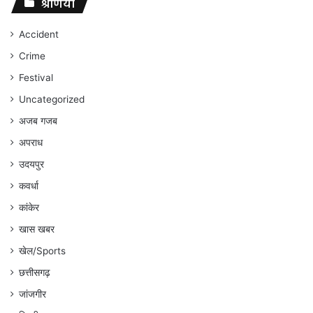
संघर्ष
श्रेणियां
जारी
रहेगा
Accident
:
Crime
अंकित
गौरहा
Festival
Uncategorized
अजब गजब
अपराध
उदयपुर
कवर्धा
कांकेर
खास खबर
खेल/Sports
छत्तीसगढ़
जांजगीर