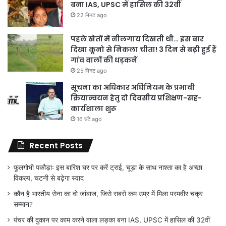
बना IAS, UPSC में हासिल की 32वीं
22 मिनट ago
पहले खेतों में नीलगाय दिखती थी… इस बार
दिखा कूनो से निकला चीता! 3 दिन से बढ़ी हुई हैं
गांव वालों की धड़कनें
25 मिनट ago
सूचना का अधिकार अधिनियम के प्रभावी
क्रियान्वयन हेतु दो दिवसीय प्रशिक्षण-सह-
कार्यशाला शुरू
16 घंटे ago
Recent Posts
फूलगोभी पकौड़ाः इस बारिश घर पर करें ट्राई, चूड़ा के साथ नाश्ता का है अच्छा
विकल्प, चटनी से बढ़ेगा स्वाद
कौन है भारतीय सेना का वो जांबाज, जिसे सबसे कम उम्र में मिला परमवीर चक्र
सम्मान?
पंचर की दुकान पर काम करने वाला लड़का बना IAS, UPSC में हासिल की 32वीं