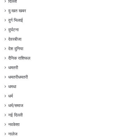
दिल्ली
दुःखत खबर
दुर्ग भिलाई
दुर्घटना
देवरबीजा
देश दुनिया
दैनिक राशिफल
धमतरी
धमतरीधमतरी
धमधा
धर्म
धर्म/समाज
नई दिल्ली
नवकेशा
नालेज