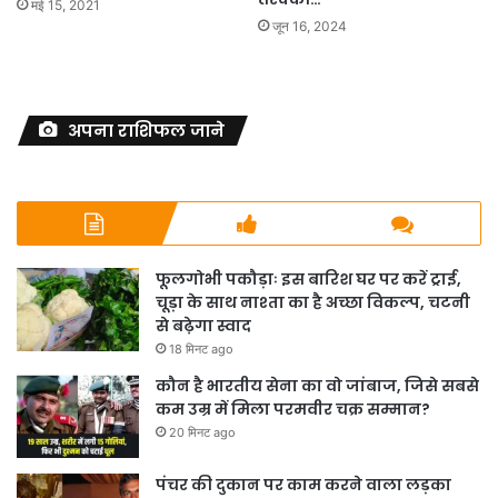
मई 15, 2021
जून 16, 2024
अपना राशिफल जाने
फूलगोभी पकौड़ाः इस बारिश घर पर करें ट्राई,
चूड़ा के साथ नाश्ता का है अच्छा विकल्प, चटनी
से बढ़ेगा स्वाद
18 मिनट ago
कौन है भारतीय सेना का वो जांबाज, जिसे सबसे
कम उम्र में मिला परमवीर चक्र सम्मान?
20 मिनट ago
पंचर की दुकान पर काम करने वाला लड़का