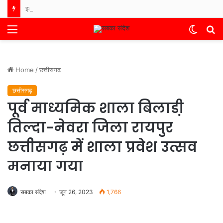
इलेक्टोरल लिट्रेसी क्लब ELC के नोडल अधिकारियों का जिला स्तरीय प्रशिक्षण सम्पन्न, युवा मतदाताओं को जोड़ने तथा मतदाता जागरूकता को बढ़ाने के दिए गए निर्देश ।
Menu
Switch
S
skin
fo
Home
/
छत्तीसगढ़
छत्तीसगढ़
पूर्व माध्यमिक शाला बिलाडी़
तिल्दा-नेवरा जिला रायपुर
छत्तीसगढ़ में शाला प्रवेश उत्सव
मनाया गया
सबका संदेश
जून 26, 2023
1,766