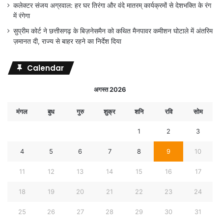
कलेक्टर संजय अग्रवाल: हर घर तिरंगा और वंदे मातरम् कार्यक्रमों से देशभक्ति के रंग
में रंगेगा
सुप्रीम कोर्ट ने छत्तीसगढ़ के बिज़नेसमैन को कथित मैनपावर कमीशन घोटाले में अंतरिम
ज़मानत दी, राज्य से बाहर रहने का निर्देश दिया
Calendar
अगस्त 2026
मंगल
बुध
गुरु
शुक्र
शनि
रवि
सोम
1
2
3
4
5
6
7
8
9
10
11
12
13
14
15
16
17
18
19
20
21
22
23
24
25
26
27
28
29
30
31