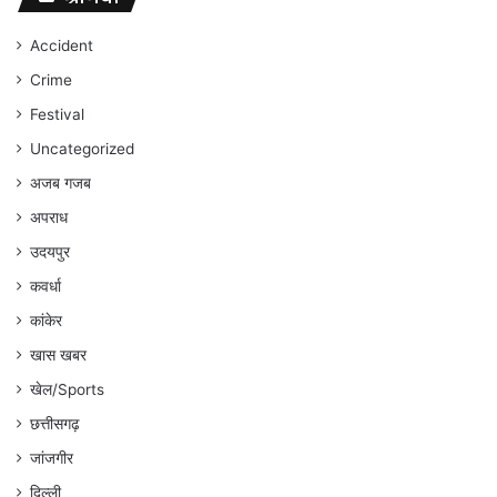
जारी
रहेगा
Accident
:
Crime
अंकित
गौरहा
Festival
Uncategorized
अजब गजब
अपराध
उदयपुर
कवर्धा
कांकेर
खास खबर
खेल/Sports
छत्तीसगढ़
जांजगीर
दिल्ली