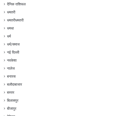
दैनिक राशिफल
धमतरी
धमतरीधमतरी
धमधा
धर्म
धर्म/समाज
नई दिल्ली
नवकेशा
नालेज
बनारस
बलौदाबाजार
बस्तर
बिलासपुर
बीजापुर