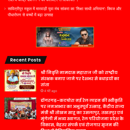
सावित्रीपुर स्कूल में मारवाड़ी युवा मंच सांकरा का ‘शिक्षा साथी अभियान’: क्विज और
पौधारोपण से बच्चों में बढ़ा उत्साह
Recent Posts
श्री निवृत्ति नामदास महाराज जी को राष्ट्रीय
संरक्षक बनाए जाने पर देशभर से बधाइयों का
तांता
4 घंटे ago
डोंगरगढ़–कटघोरा नई रेल लाइन की स्वीकृति
पर जनआभार का अभूतपूर्व उत्साह, केंद्रीय राज्य
मंत्री श्री तोखन साहू का उसलापुर, तखतपुर एवं
मुंगेली में भव्य स्वागत, रेल परियोजना प्रदेश के
विकास, बेहतर संपर्क एवं रोजगार सृजन की