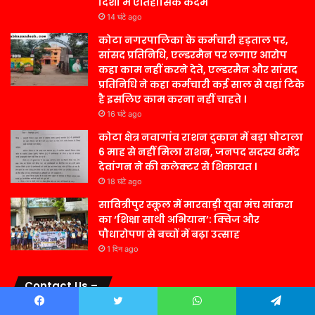
दिशा में ऐतिहासिक कदम
14 घंटे ago
कोटा नगरपालिका के कर्मचारी हड़ताल पर,
सांसद प्रतिनिधि, एल्डरमैन पर लगाए आरोप
कहा काम नहीं करने देते, एल्डरमैन और सांसद
प्रतिनिधि ने कहा कर्मचारी कई साल से यहां टिके
है इसलिए काम करना नहीं चाहते ।
16 घंटे ago
कोटा क्षेत्र नवागांव राशन दुकान में बड़ा घोटाला
6 माह से नहीं मिला राशन, जनपद सदस्य धर्मेंद्र
देवांगन ने की कलेक्टर से शिकायत ।
18 घंटे ago
सावित्रीपुर स्कूल में मारवाड़ी युवा मंच सांकरा
का ‘शिक्षा साथी अभियान’: क्विज और
पौधारोपण से बच्चों में बढ़ा उत्साह
1 दिन ago
Contact Us –
Facebook
Twitter
WhatsApp
Telegram