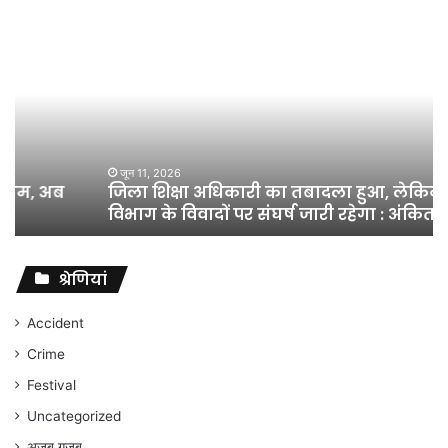
जिला
शिक्षा
अधिकारी
का
तबादला
हुआ,
लेकिन
शिक्षा
जून 11, 2026
जिला शिक्षा अधिकारी का तबादला हुआ, लेकिन शिक्षा
विभाग
विभाग के विवादों पर संघर्ष जारी रहेगा : अंकित गौरहा
के
विवादों
पर
संघर्ष
श्रेणियां
जारी
रहेगा
Accident
:
Crime
अंकित
गौरहा
Festival
Uncategorized
अजब गजब