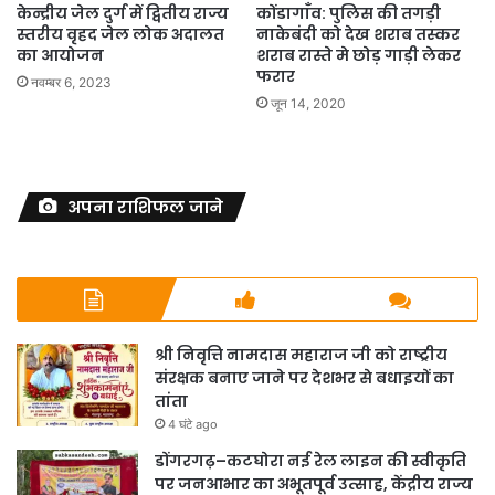
केन्द्रीय जेल दुर्ग में द्वितीय राज्य
कोंडागाँव: पुलिस की तगड़ी
स्तरीय वृहद जेल लोक अदालत
नाकेबंदी को देख शराब तस्कर
का आयोजन
शराब रास्ते मे छोड़ गाड़ी लेकर
फरार
नवम्बर 6, 2023
जून 14, 2020
अपना राशिफल जाने
श्री निवृत्ति नामदास महाराज जी को राष्ट्रीय
संरक्षक बनाए जाने पर देशभर से बधाइयों का
तांता
4 घंटे ago
डोंगरगढ़–कटघोरा नई रेल लाइन की स्वीकृति
पर जनआभार का अभूतपूर्व उत्साह, केंद्रीय राज्य