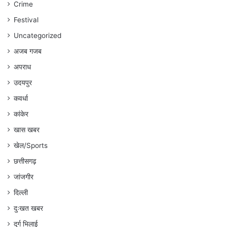
Crime
अंकित
गौरहा
Festival
Uncategorized
अजब गजब
अपराध
उदयपुर
कवर्धा
कांकेर
खास खबर
खेल/Sports
छत्तीसगढ़
जांजगीर
दिल्ली
दुःखत खबर
दुर्ग भिलाई