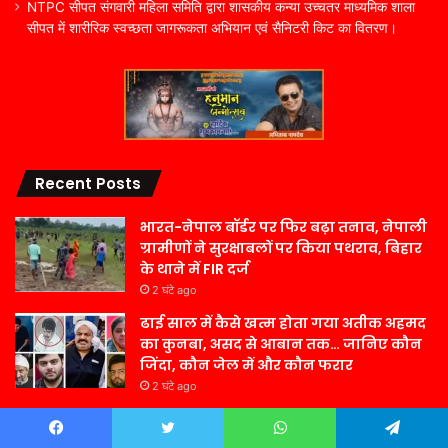
NTPC सीपत संगवारी महिला समिति द्वारा शासकीय कन्या उच्चतर माध्यमिक शाला
सीपत में शारीरिक स्वच्छता जागरूकता अभियान एवं सैनिटरी किट का वितरण।
Recent Posts
भारत-नेपाल बॉर्डर पर फिर बढ़ा तनाव, नेपाली
ग्रामीणों ने सुरक्षाबलों पर किया पथराव, बिहार
के थाने में FIR दर्ज
2 घंटे ago
ढाई साल में कैसे खत्म होता गया अतीक अहमद
का कुनबा, असद से आबान तक… जानिए कौन
जिंदा, कौन जेल में और कौन फरार
2 घंटे ago
गमले में आसानी से उगाएं इलायची का पौधा,
मिलने लगेंगी ताजी फलियां, बाजार से नहीं
Facebook
Twitter
WhatsApp
Telegram