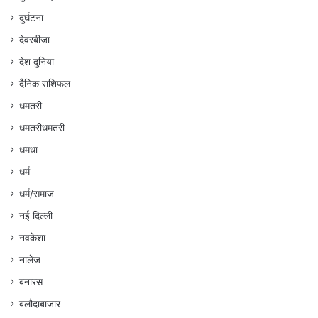
दुर्घटना
देवरबीजा
देश दुनिया
दैनिक राशिफल
धमतरी
धमतरीधमतरी
धमधा
धर्म
धर्म/समाज
नई दिल्ली
नवकेशा
नालेज
बनारस
बलौदाबाजार