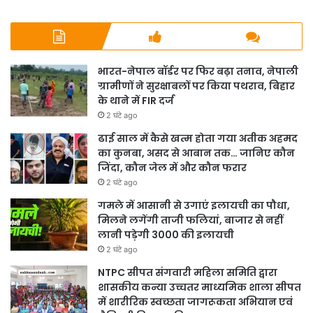
भारत-नेपाल बॉर्डर पर फिर बढ़ा तनाव, नेपाली
ग्रामीणों ने सुरक्षाबलों पर किया पथराव, बिहार
के थाने में FIR दर्ज
2 घंटे ago
ढाई साल में कैसे खत्म होता गया अतीक अहमद
का कुनबा, असद से आबान तक… जानिए कौन
जिंदा, कौन जेल में और कौन फरार
2 घंटे ago
गमले में आसानी से उगाएं इलायची का पौधा,
मिलने लगेंगी ताजी फलियां, बाजार से नहीं
लानी पड़ेगी 3000 की इलायची
2 घंटे ago
NTPC सीपत संगवारी महिला समिति द्वारा
शासकीय कन्या उच्चतर माध्यमिक शाला सीपत
में शारीरिक स्वच्छता जागरूकता अभियान एवं