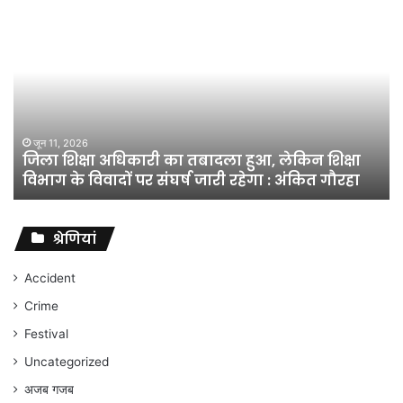
जिला
शिक्षा
अधिकारी
का
तबादला
हुआ,
लेकिन
शिक्षा
जून 11, 2026
जिला शिक्षा अधिकारी का तबादला हुआ, लेकिन शिक्षा
विभाग
विभाग के विवादों पर संघर्ष जारी रहेगा : अंकित गौरहा
के
विवादों
पर
संघर्ष
श्रेणियां
जारी
रहेगा
Accident
:
Crime
अंकित
गौरहा
Festival
Uncategorized
अजब गजब