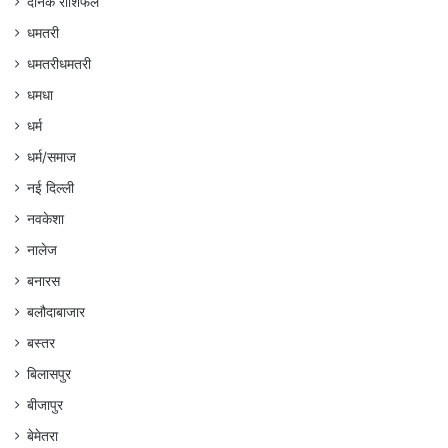
दैनिक राशिफल
धमतरी
धमतरीधमतरी
धमधा
धर्म
धर्म/समाज
नई दिल्ली
नवकेशा
नालेज
बनारस
बलौदाबाजार
बस्तर
बिलासपुर
बीजापुर
बेमेतरा