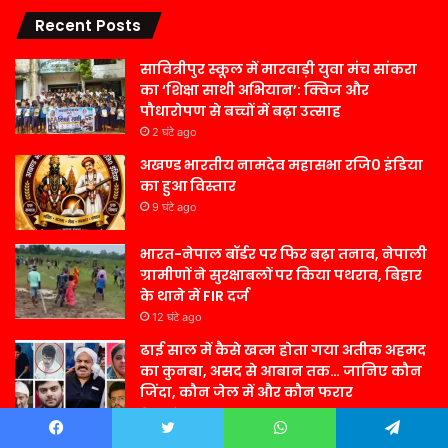
Recent Posts
सावित्रीपुर स्कूल में मारवाड़ी युवा मंच सांकरा
का ‘शिक्षा साथी अभियान’: क्विज और
पौधारोपण से बच्चों में बढ़ा उत्साह
2 घंटे ago
अखण्ड भारतीय नामदेव महासभा रजि0 इंडिया
का हुआ विस्तार
9 घंटे ago
भारत-नेपाल बॉर्डर पर फिर बढ़ा तनाव, नेपाली
ग्रामीणों ने सुरक्षाबलों पर किया पथराव, बिहार
के थाने में FIR दर्ज
12 घंटे ago
ढाई साल में कैसे खत्म होता गया अतीक अहमद
का कुनबा, असद से आबान तक… जानिए कौन
जिंदा, कौन जेल में और कौन फरार
12 घंटे ago
गमले में आसानी से उगाएं इलायची का पौधा,
Facebook
Twitter
WhatsApp
Telegram