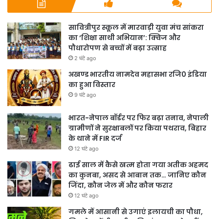
सावित्रीपुर स्कूल में मारवाड़ी युवा मंच सांकरा
का ‘शिक्षा साथी अभियान’: क्विज और
पौधारोपण से बच्चों में बढ़ा उत्साह
2 घंटे ago
अखण्ड भारतीय नामदेव महासभा रजि0 इंडिया
का हुआ विस्तार
9 घंटे ago
भारत-नेपाल बॉर्डर पर फिर बढ़ा तनाव, नेपाली
ग्रामीणों ने सुरक्षाबलों पर किया पथराव, बिहार
के थाने में FIR दर्ज
12 घंटे ago
ढाई साल में कैसे खत्म होता गया अतीक अहमद
का कुनबा, असद से आबान तक… जानिए कौन
जिंदा, कौन जेल में और कौन फरार
12 घंटे ago
गमले में आसानी से उगाएं इलायची का पौधा,