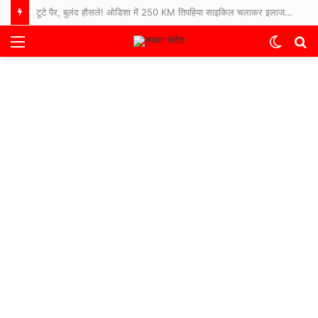
टूटे पैर, बुलंद हौसले! ओडिशा में 250 KM तिपहिया साइकिल चलाकर इलाज कराने अस्पताल पहुंचे 65 साल के बुजुर्ग
Menu
Switch
S
skin
fo