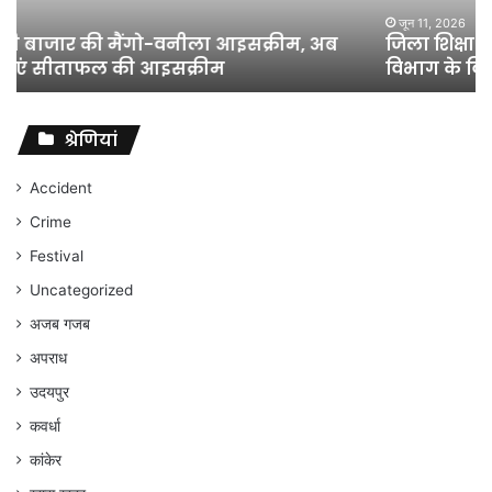
शिक्षा
जून 11, 2026
जिला शिक्षा अधिकारी का तबादला हुआ, लेकिन शिक्षा
विभाग
विभाग के विवादों पर संघर्ष जारी रहेगा : अंकित गौरहा
के
विवादों
पर
संघर्ष
श्रेणियां
जारी
रहेगा
Accident
:
Crime
अंकित
गौरहा
Festival
Uncategorized
अजब गजब
अपराध
उदयपुर
कवर्धा
कांकेर