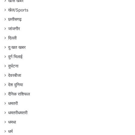
खास खबर
खेल/Sports
छत्तीसगढ़
जांजगीर
दिल्ली
दुःखत खबर
दुर्ग भिलाई
दुर्घटना
देवरबीजा
देश दुनिया
दैनिक राशिफल
धमतरी
धमतरीधमतरी
धमधा
धर्म