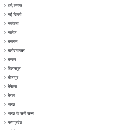
धर्म/समाज
नई दिल्ली
नवकेशा
नालेज
बनारस
बलौदाबाजार
बस्तर
बिलासपुर
बीजापुर
बेमेतरा
बेरला
भारत
भारत के सभी राज्य
मध्यप्रदेश