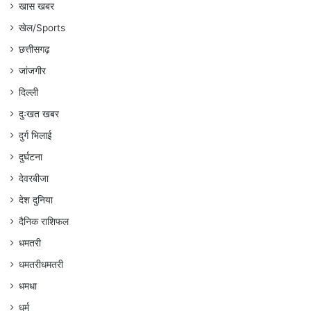
खास खबर
खेल/Sports
छत्तीसगढ़
जांजगीर
दिल्ली
दुःखत खबर
दुर्ग भिलाई
दुर्घटना
देवरबीजा
देश दुनिया
दैनिक राशिफल
धमतरी
धमतरीधमतरी
धमधा
धर्म