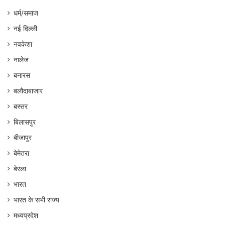
धर्म/समाज
नई दिल्ली
नवकेशा
नालेज
बनारस
बलौदाबाजार
बस्तर
बिलासपुर
बीजापुर
बेमेतरा
बेरला
भारत
भारत के सभी राज्य
मध्यप्रदेश