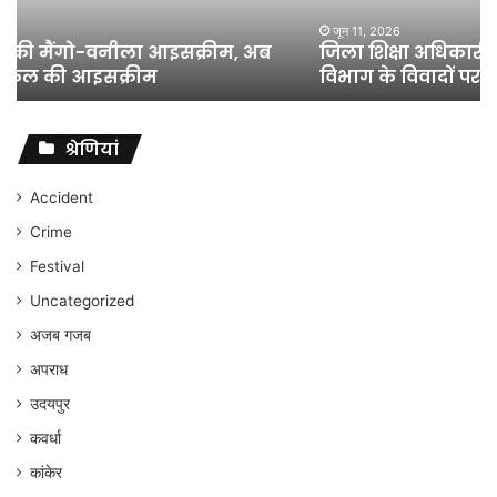
लेकिन
शिक्षा
जून 11, 2026
जिला शिक्षा अधिकारी का तबादला हुआ, लेकिन शिक्षा
विभाग
विभाग के विवादों पर संघर्ष जारी रहेगा : अंकित गौरहा
के
विवादों
पर
संघर्ष
श्रेणियां
जारी
रहेगा
Accident
:
Crime
अंकित
गौरहा
Festival
Uncategorized
अजब गजब
अपराध
उदयपुर
कवर्धा
कांकेर