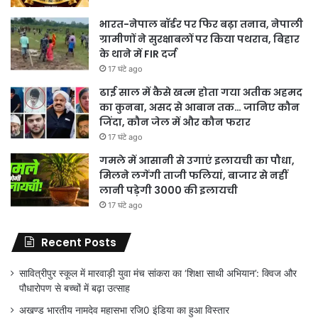
भारत-नेपाल बॉर्डर पर फिर बढ़ा तनाव, नेपाली
ग्रामीणों ने सुरक्षाबलों पर किया पथराव, बिहार
के थाने में FIR दर्ज
17 घंटे ago
ढाई साल में कैसे खत्म होता गया अतीक अहमद
का कुनबा, असद से आबान तक… जानिए कौन
जिंदा, कौन जेल में और कौन फरार
17 घंटे ago
गमले में आसानी से उगाएं इलायची का पौधा,
मिलने लगेंगी ताजी फलियां, बाजार से नहीं
लानी पड़ेगी 3000 की इलायची
17 घंटे ago
Recent Posts
सावित्रीपुर स्कूल में मारवाड़ी युवा मंच सांकरा का ‘शिक्षा साथी अभियान’: क्विज और
पौधारोपण से बच्चों में बढ़ा उत्साह
अखण्ड भारतीय नामदेव महासभा रजि0 इंडिया का हुआ विस्तार