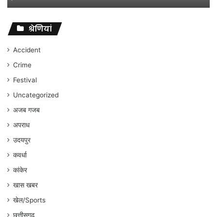
विवादों
पर
संघर्ष
श्रेणियां
जारी
रहेगा
Accident
:
Crime
अंकित
गौरहा
Festival
Uncategorized
अजब गजब
अपराध
उदयपुर
कवर्धा
कांकेर
खास खबर
खेल/Sports
छत्तीसगढ़