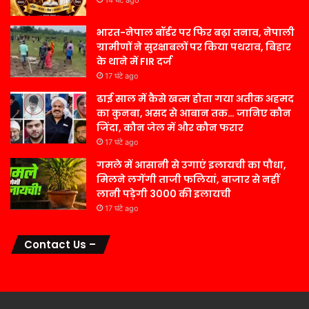
14 घंटे ago
भारत-नेपाल बॉर्डर पर फिर बढ़ा तनाव, नेपाली
ग्रामीणों ने सुरक्षाबलों पर किया पथराव, बिहार
के थाने में FIR दर्ज
17 घंटे ago
ढाई साल में कैसे खत्म होता गया अतीक अहमद
का कुनबा, असद से आबान तक… जानिए कौन
जिंदा, कौन जेल में और कौन फरार
17 घंटे ago
गमले में आसानी से उगाएं इलायची का पौधा,
मिलने लगेंगी ताजी फलियां, बाजार से नहीं
लानी पड़ेगी 3000 की इलायची
17 घंटे ago
Contact Us –