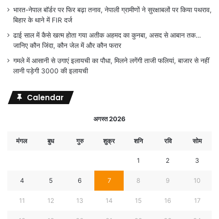
भारत-नेपाल बॉर्डर पर फिर बढ़ा तनाव, नेपाली ग्रामीणों ने सुरक्षाबलों पर किया पथराव,
बिहार के थाने में FIR दर्ज
ढाई साल में कैसे खत्म होता गया अतीक अहमद का कुनबा, असद से आबान तक…
जानिए कौन जिंदा, कौन जेल में और कौन फरार
गमले में आसानी से उगाएं इलायची का पौधा, मिलने लगेंगी ताजी फलियां, बाजार से नहीं
लानी पड़ेगी 3000 की इलायची
Calendar
अगस्त 2026
मंगल
बुध
गुरु
शुक्र
शनि
रवि
सोम
1
2
3
4
5
6
7
8
9
10
11
12
13
14
15
16
17