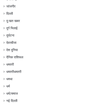
जांजगीर
दिल्ली
दुःखत खबर
दुर्ग भिलाई
दुर्घटना
देवरबीजा
देश दुनिया
दैनिक राशिफल
धमतरी
धमतरीधमतरी
धमधा
धर्म
धर्म/समाज
नई दिल्ली