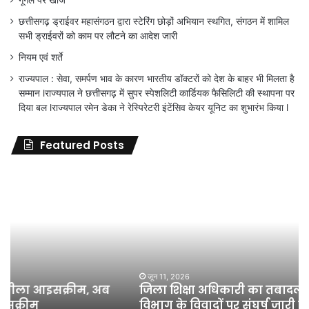
छत्तीसगढ़ ड्राईवर महासंगठन द्वारा स्टेरिंग छोड़ों अभियान स्थगित, संगठन में शामिल
सभी ड्राईवरों को काम पर लौटने का आदेश जारी
नियम एवं शर्ते
राज्यपाल : सेवा, समर्पण भाव के कारण भारतीय डॉक्टरों को देश के बाहर भी मिलता है
सम्मान lराज्यपाल ने छत्तीसगढ़ में सुपर स्पेशलिटी कार्डियक फैसिलिटी की स्थापना पर
दिया बल lराज्यपाल रमेन डेका ने रेस्पिरेटरी इंटेंसिव केयर यूनिट का शुभारंभ किया l
Featured Posts
जिला
शिक्षा
अधिकारी
का
तबादला
हुआ,
लेकिन
शिक्षा
जून 11, 2026
जिला शिक्षा अधिकारी का तबादला हुआ, लेकिन शिक्षा
विभाग
विभाग के विवादों पर संघर्ष जारी रहेगा : अंकित गौरहा
के