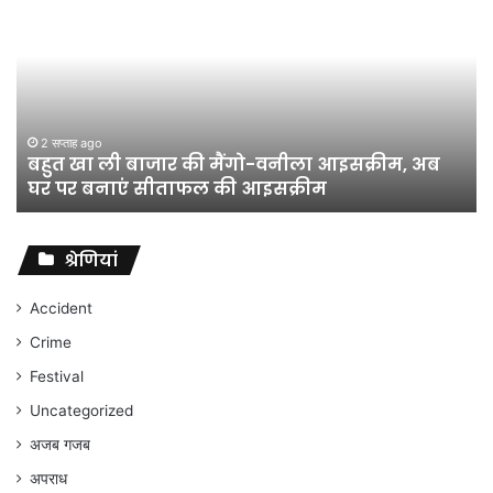
शिक्षा
अधिकारी
का
तबादला
हुआ,
लेकिन
शिक्षा
जून 11, 2026
जिला शिक्षा अधिकारी का तबादला हुआ, लेकिन शिक्षा
विभाग
विभाग के विवादों पर संघर्ष जारी रहेगा : अंकित गौरहा
के
विवादों
पर
संघर्ष
श्रेणियां
जारी
रहेगा
Accident
:
Crime
अंकित
गौरहा
Festival
Uncategorized
अजब गजब
अपराध