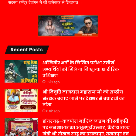
सदस्य धर्मेंद्र देवांगन ने की कलेक्टर से शिकायत ।
Recent Posts
अग्निवीर भर्ती के लिखित परीक्षा उत्तीर्ण
अभ्यर्थियों को मिलेगा निःशुल्क शारीरिक
प्रशिक्षण
1 घंटा ago
श्री निवृत्ति नामदास महाराज जी को राष्ट्रीय
संरक्षक बनाए जाने पर देशभर से बधाइयों का
तांता
6 घंटे ago
डोंगरगढ़–कटघोरा नई रेल लाइन की स्वीकृति
पर जनआभार का अभूतपूर्व उत्साह, केंद्रीय राज्य
मंत्री श्री तोखन साहू का उसलापुर, तखतपुर एवं