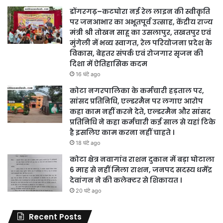
डोंगरगढ़–कटघोरा नई रेल लाइन की स्वीकृति
पर जनआभार का अभूतपूर्व उत्साह, केंद्रीय राज्य
मंत्री श्री तोखन साहू का उसलापुर, तखतपुर एवं
मुंगेली में भव्य स्वागत, रेल परियोजना प्रदेश के
विकास, बेहतर संपर्क एवं रोजगार सृजन की
दिशा में ऐतिहासिक कदम
16 घंटे ago
कोटा नगरपालिका के कर्मचारी हड़ताल पर,
सांसद प्रतिनिधि, एल्डरमैन पर लगाए आरोप
कहा काम नहीं करने देते, एल्डरमैन और सांसद
प्रतिनिधि ने कहा कर्मचारी कई साल से यहां टिके
है इसलिए काम करना नहीं चाहते ।
18 घंटे ago
कोटा क्षेत्र नवागांव राशन दुकान में बड़ा घोटाला
6 माह से नहीं मिला राशन, जनपद सदस्य धर्मेंद्र
देवांगन ने की कलेक्टर से शिकायत ।
20 घंटे ago
Recent Posts