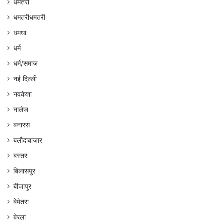
धमतरी
धमतरीधमतरी
धमधा
धर्म
धर्म/समाज
नई दिल्ली
नवकेशा
नालेज
बनारस
बलौदाबाजार
बस्तर
बिलासपुर
बीजापुर
बेमेतरा
बेरला