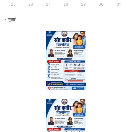
25
26
27
28
29
30
31
« जुलाई