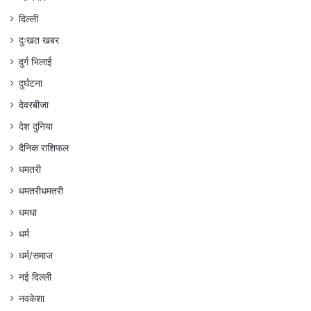
दिल्ली
दुःखत खबर
दुर्ग भिलाई
दुर्घटना
देवरबीजा
देश दुनिया
दैनिक राशिफल
धमतरी
धमतरीधमतरी
धमधा
धर्म
धर्म/समाज
नई दिल्ली
नवकेशा