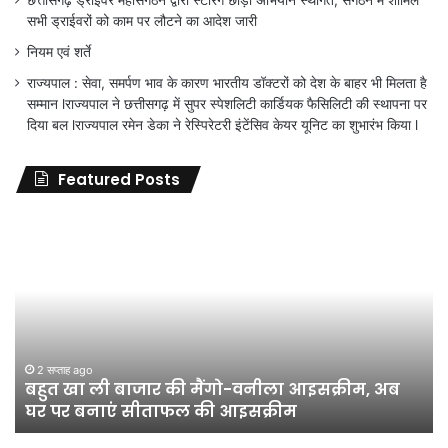
छत्तीसगढ़ ड्राईवर महासंगठन द्वारा स्टेरिंग छोड़ों अभियान स्थगित, संगठन में शामिल
सभी ड्राईवरों को काम पर लौटने का आदेश जारी
नियम एवं शर्ते
राज्यपाल : सेवा, समर्पण भाव के कारण भारतीय डॉक्टरों को देश के बाहर भी मिलता है
सम्मान lराज्यपाल ने छत्तीसगढ़ में सुपर स्पेशलिटी कार्डियक फैसिलिटी की स्थापना पर
दिया बल lराज्यपाल रमेन डेका ने रेस्पिरेटरी इंटेंसिव केयर यूनिट का शुभारंभ किया l
Featured Posts
जिला
शिक्षा
अधिकारी
का
तबादला
हुआ,
लेकिन
शिक्षा
जून 11, 2026
जिला शिक्षा अधिकारी का तबादला हुआ, लेकिन शिक्षा
विभाग
विभाग के विवादों पर संघर्ष जारी रहेगा : अंकित गौरहा
के
विवादों