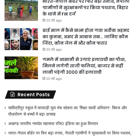
भारत-नेपाल बॉर्डर पर फिर बढ़ा तनाव, नेपाली
ग्रामीणों ने सुरक्षाबलों पर किया पथराव, बिहार
के थाने में FIR दर्ज
20 घंटे ago
ढाई साल में कैसे खत्म होता गया अतीक अहमद
का कुनबा, असद से आबान तक… जानिए कौन
जिंदा, कौन जेल में और कौन फरार
20 घंटे ago
गमले में आसानी से उगाएं इलायची का पौधा,
मिलने लगेंगी ताजी फलियां, बाजार से नहीं
लानी पड़ेगी 3000 की इलायची
20 घंटे ago
Recent Posts
सावित्रीपुर स्कूल में मारवाड़ी युवा मंच सांकरा का ‘शिक्षा साथी अभियान’: क्विज और
पौधारोपण से बच्चों में बढ़ा उत्साह
अखण्ड भारतीय नामदेव महासभा रजि0 इंडिया का हुआ विस्तार
भारत-नेपाल बॉर्डर पर फिर बढ़ा तनाव, नेपाली ग्रामीणों ने सुरक्षाबलों पर किया पथराव,