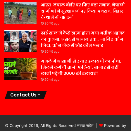
भारत-नेपाल बॉर्डर पर फिर बढ़ा तनाव, नेपाली
ग्रामीणों ने सुरक्षाबलों पर किया पथराव, बिहार
के थाने में FIR दर्ज
20 घंटे ago
ढाई साल में कैसे खत्म होता गया अतीक अहमद
का कुनबा, असद से आबान तक… जानिए कौन
जिंदा, कौन जेल में और कौन फरार
20 घंटे ago
गमले में आसानी से उगाएं इलायची का पौधा,
मिलने लगेंगी ताजी फलियां, बाजार से नहीं
लानी पड़ेगी 3000 की इलायची
20 घंटे ago
Contact Us –
© Copyright 2026, All Rights Reserved सबका संदेश |
Powered by