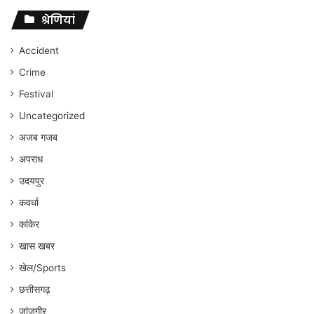
पर
संघर्ष
श्रेणियां
जारी
रहेगा
Accident
:
Crime
अंकित
गौरहा
Festival
Uncategorized
अजब गजब
अपराध
उदयपुर
कवर्धा
कांकेर
खास खबर
खेल/Sports
छत्तीसगढ़
जांजगीर