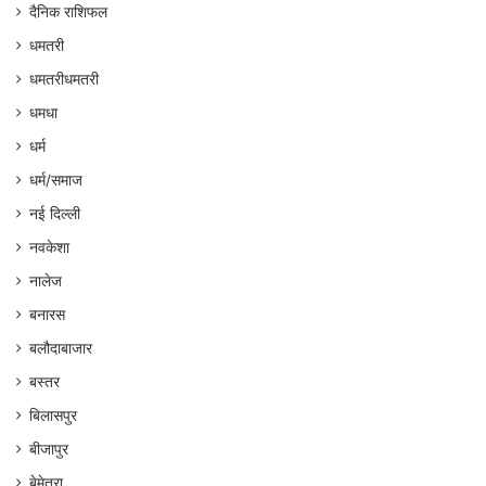
दैनिक राशिफल
धमतरी
धमतरीधमतरी
धमधा
धर्म
धर्म/समाज
नई दिल्ली
नवकेशा
नालेज
बनारस
बलौदाबाजार
बस्तर
बिलासपुर
बीजापुर
बेमेतरा