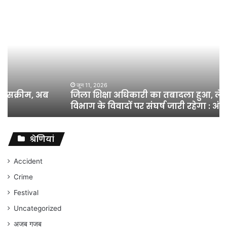
जिला
शिक्षा
अधिकारी
का
तबादला
हुआ,
लेकिन
शिक्षा
जून 11, 2026
जिला शिक्षा अधिकारी का तबादला हुआ, लेकिन शिक्षा
विभाग
विभाग के विवादों पर संघर्ष जारी रहेगा : अंकित गौरहा
के
विवादों
पर
संघर्ष
श्रेणियां
जारी
रहेगा
Accident
:
Crime
अंकित
गौरहा
Festival
Uncategorized
अजब गजब