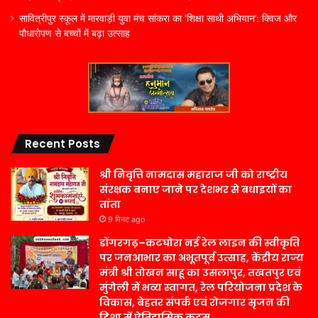
सावित्रीपुर स्कूल में मारवाड़ी युवा मंच सांकरा का ‘शिक्षा साथी अभियान’: क्विज और
पौधारोपण से बच्चों में बढ़ा उत्साह
Recent Posts
श्री निवृत्ति नामदास महाराज जी को राष्ट्रीय
संरक्षक बनाए जाने पर देशभर से बधाइयों का
तांता
9 मिनट ago
डोंगरगढ़–कटघोरा नई रेल लाइन की स्वीकृति
पर जनआभार का अभूतपूर्व उत्साह, केंद्रीय राज्य
मंत्री श्री तोखन साहू का उसलापुर, तखतपुर एवं
मुंगेली में भव्य स्वागत, रेल परियोजना प्रदेश के
विकास, बेहतर संपर्क एवं रोजगार सृजन की
दिशा में ऐतिहासिक कदम