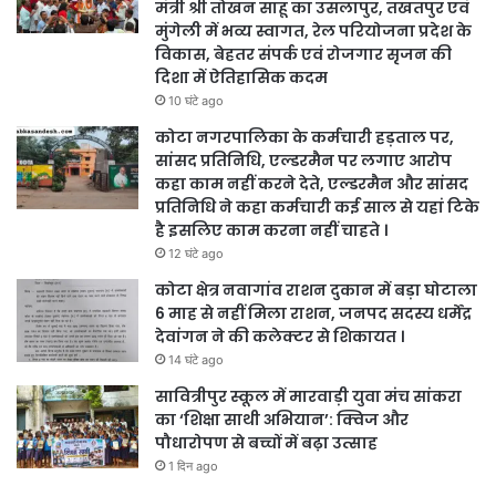
मंत्री श्री तोखन साहू का उसलापुर, तखतपुर एवं
मुंगेली में भव्य स्वागत, रेल परियोजना प्रदेश के
विकास, बेहतर संपर्क एवं रोजगार सृजन की
दिशा में ऐतिहासिक कदम
10 घंटे ago
कोटा नगरपालिका के कर्मचारी हड़ताल पर,
सांसद प्रतिनिधि, एल्डरमैन पर लगाए आरोप
कहा काम नहीं करने देते, एल्डरमैन और सांसद
प्रतिनिधि ने कहा कर्मचारी कई साल से यहां टिके
है इसलिए काम करना नहीं चाहते ।
12 घंटे ago
कोटा क्षेत्र नवागांव राशन दुकान में बड़ा घोटाला
6 माह से नहीं मिला राशन, जनपद सदस्य धर्मेंद्र
देवांगन ने की कलेक्टर से शिकायत ।
14 घंटे ago
सावित्रीपुर स्कूल में मारवाड़ी युवा मंच सांकरा
का ‘शिक्षा साथी अभियान’: क्विज और
पौधारोपण से बच्चों में बढ़ा उत्साह
1 दिन ago