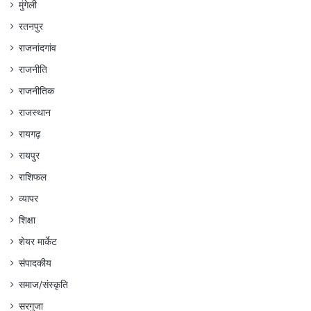
मुंगेली
रतनपुर
राजनांदगांव
राजनीति
राजनीतिक
राजस्थान
रायगढ़
रायपुर
राशिफल
व्यापर
शिक्षा
शेयर मार्केट
संपादकीय
समाज/संस्कृति
सरगुजा