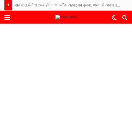
ढाई साल में कैसे खत्म होता गया अतीक अहमद का कुनबा, असद से आबान तक… जानिए कौन जिंदा, कौन जेल में और कौन फरार
Menu
Switch
S
skin
fo