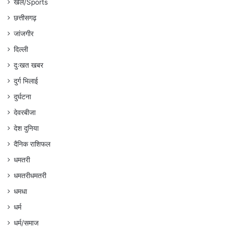
खेल/Sports
छत्तीसगढ़
जांजगीर
दिल्ली
दुःखत खबर
दुर्ग भिलाई
दुर्घटना
देवरबीजा
देश दुनिया
दैनिक राशिफल
धमतरी
धमतरीधमतरी
धमधा
धर्म
धर्म/समाज