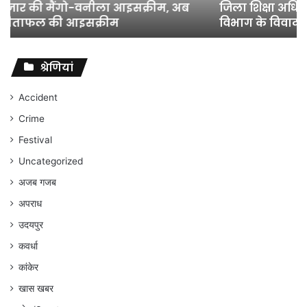
जिला शिक्षा अधिकारी का तबादला हुआ, लेकिन शिक्षा
विभाग
विभाग के विवादों पर संघर्ष जारी रहेगा : अंकित गौरहा
के
विवादों
पर
संघर्ष
श्रेणियां
जारी
रहेगा
Accident
:
Crime
अंकित
गौरहा
Festival
Uncategorized
अजब गजब
अपराध
उदयपुर
कवर्धा
कांकेर
खास खबर