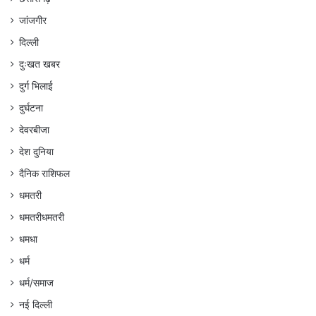
जांजगीर
दिल्ली
दुःखत खबर
दुर्ग भिलाई
दुर्घटना
देवरबीजा
देश दुनिया
दैनिक राशिफल
धमतरी
धमतरीधमतरी
धमधा
धर्म
धर्म/समाज
नई दिल्ली