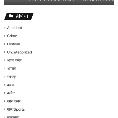
विवादों
पर
संघर्ष
श्रेणियां
जारी
रहेगा
Accident
:
Crime
अंकित
गौरहा
Festival
Uncategorized
अजब गजब
अपराध
उदयपुर
कवर्धा
कांकेर
खास खबर
खेल/Sports
छत्तीसगढ़