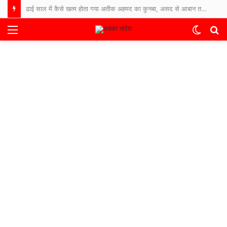
ढाई साल में कैसे खत्म होता गया अतीक अहमद का कुनबा, असद से आबान तक… जानिए कौन जिंदा, कौन जेल में और कौन फरार
Menu
Switch
S
skin
fo