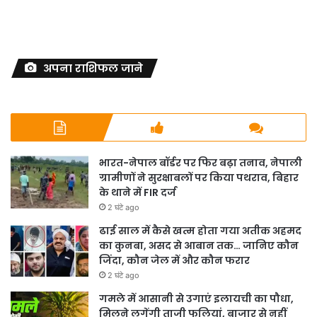
अपना राशिफल जाने
भारत-नेपाल बॉर्डर पर फिर बढ़ा तनाव, नेपाली
ग्रामीणों ने सुरक्षाबलों पर किया पथराव, बिहार
के थाने में FIR दर्ज
2 घंटे ago
ढाई साल में कैसे खत्म होता गया अतीक अहमद
का कुनबा, असद से आबान तक… जानिए कौन
जिंदा, कौन जेल में और कौन फरार
2 घंटे ago
गमले में आसानी से उगाएं इलायची का पौधा,
मिलने लगेंगी ताजी फलियां, बाजार से नहीं