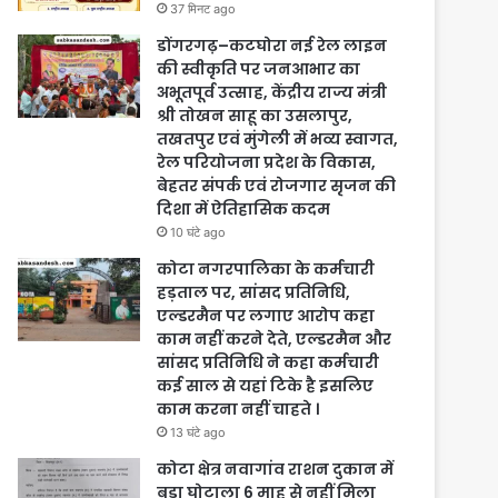
37 मिनट ago
डोंगरगढ़–कटघोरा नई रेल लाइन
की स्वीकृति पर जनआभार का
अभूतपूर्व उत्साह, केंद्रीय राज्य मंत्री
श्री तोखन साहू का उसलापुर,
तखतपुर एवं मुंगेली में भव्य स्वागत,
रेल परियोजना प्रदेश के विकास,
बेहतर संपर्क एवं रोजगार सृजन की
दिशा में ऐतिहासिक कदम
10 घंटे ago
कोटा नगरपालिका के कर्मचारी
हड़ताल पर, सांसद प्रतिनिधि,
एल्डरमैन पर लगाए आरोप कहा
काम नहीं करने देते, एल्डरमैन और
सांसद प्रतिनिधि ने कहा कर्मचारी
कई साल से यहां टिके है इसलिए
काम करना नहीं चाहते ।
13 घंटे ago
कोटा क्षेत्र नवागांव राशन दुकान में
बड़ा घोटाला 6 माह से नहीं मिला