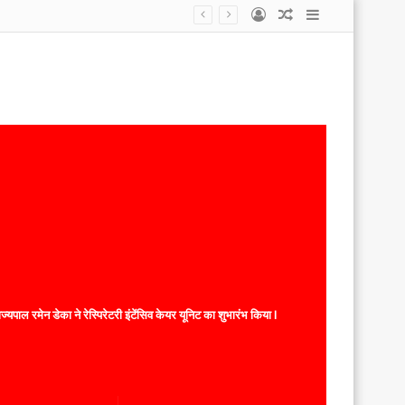
Log
Random
Sidebar
डोंगरगढ़–कटघोरा नई रेल लाइन की स्वीकृति पर जनआभार का अभूतपूर्व उत्साह, केंद्रीय राज्य मंत्री श्री तोखन साहू का उसलापुर, तखतपुर एवं मुंगेली में भव्य स्वागत, रेल परियोजना प्रदेश के विकास, बेहतर संपर्क एवं रोजगार सृजन की दिशा में ऐतिहासिक कदम
In
Article
यपाल रमेन डेका ने रेस्पिरेटरी इंटेंसिव केयर यूनिट का शुभारंभ किया l