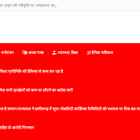
मनोरंजन
अजब गजब
स्वास्थ्य/ शिक्षा
दैनिक राशिफल
िला प्रतिनिधि की हैसियत से काम कर रहा है
 शामिल सभी ड्राईवरों को काम पर लौटने का आदेश जारी
 है सम्मान lराज्यपाल ने छत्तीसगढ़ में सुपर स्पेशलिटी कार्डियक फैसिलिटी की स्थापना पर दिया बल lराज्
सहित दो आरोपी गिरफ्तार