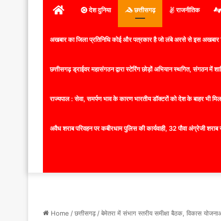
होम
देश दुनिया
छत्तीसगढ़
राजनीतिक
अखबार का जिला प्रतिनिधि कोई और पत्रकार है जो लंबे अरसे से इस अखबार ज
छत्तीसगढ़ ड्राईवर महासंगठन द्वारा स्टेरिंग छोड़ों अभियान स्थगित, संगठन में
राज्यपाल : सेवा, समर्पण भाव के कारण भारतीय डॉक्टरों को देश के बाहर भी मिलता
अवैध शराब परिवहन पर कबीरधाम पुलिस की कार्यवाही, 32 पौवा अंग्रेजी शराब 
Home
/
छत्तीसगढ़
/
बेमेतरा में संभाग स्तरीय समीक्षा बैठक, विकास योजन