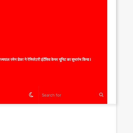
यपाल रमेन डेका ने रेस्पिरेटरी इंटेंसिव केयर यूनिट का शुभारंभ किया l
Switch
Search
skin
for