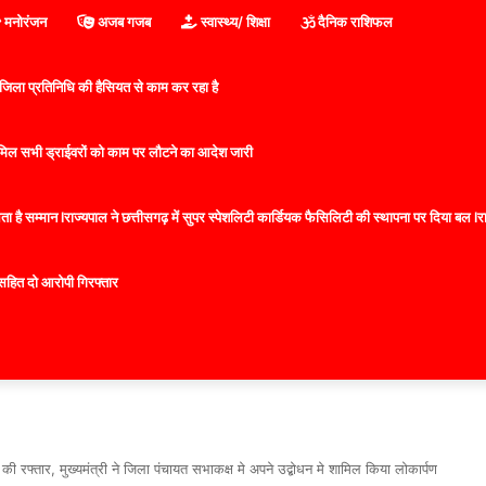
मनोरंजन
अजब गजब
स्वास्थ्य/ शिक्षा
दैनिक राशिफल
िला प्रतिनिधि की हैसियत से काम कर रहा है
 शामिल सभी ड्राईवरों को काम पर लौटने का आदेश जारी
 है सम्मान lराज्यपाल ने छत्तीसगढ़ में सुपर स्पेशलिटी कार्डियक फैसिलिटी की स्थापना पर दिया बल lराज्
सहित दो आरोपी गिरफ्तार
ी रफ्तार, मुख्यमंत्री ने जिला पंचायत सभाकक्ष मे अपने उद्बोधन मे शामिल किया लोकार्पण