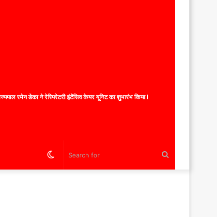
यपाल रमेन डेका ने रेस्पिरेटरी इंटेंसिव केयर यूनिट का शुभारंभ किया l
Switch
Search
skin
for