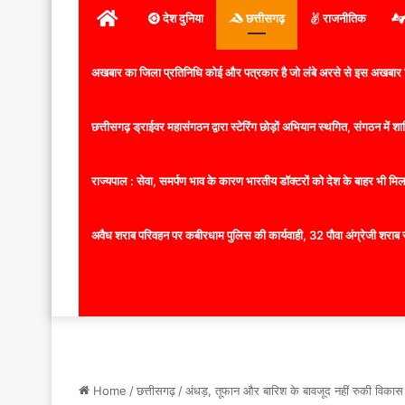
होम
देश दुनिया
छत्तीसगढ़
राजनीतिक
अखबार का जिला प्रतिनिधि कोई और पत्रकार है जो लंबे अरसे से इस अखबार ज
छत्तीसगढ़ ड्राईवर महासंगठन द्वारा स्टेरिंग छोड़ों अभियान स्थगित, संगठन में
राज्यपाल : सेवा, समर्पण भाव के कारण भारतीय डॉक्टरों को देश के बाहर भी मिलता
अवैध शराब परिवहन पर कबीरधाम पुलिस की कार्यवाही, 32 पौवा अंग्रेजी शराब 
Home
/
छत्तीसगढ़
/
अंधड़, तूफान और बारिश के बावजूद नहीं रुकी विकास क