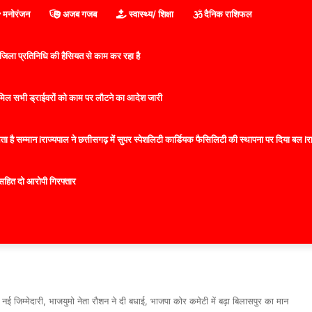
मनोरंजन
अजब गजब
स्वास्थ्य/ शिक्षा
दैनिक राशिफल
िला प्रतिनिधि की हैसियत से काम कर रहा है
 शामिल सभी ड्राईवरों को काम पर लौटने का आदेश जारी
 है सम्मान lराज्यपाल ने छत्तीसगढ़ में सुपर स्पेशलिटी कार्डियक फैसिलिटी की स्थापना पर दिया बल lराज्
सहित दो आरोपी गिरफ्तार
ई जिम्मेदारी, भाजयुमो नेता रौशन ने दी बधाई, भाजपा कोर कमेटी में बढ़ा बिलासपुर का मान