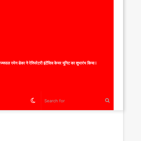
यपाल रमेन डेका ने रेस्पिरेटरी इंटेंसिव केयर यूनिट का शुभारंभ किया l
Switch
Search
skin
for