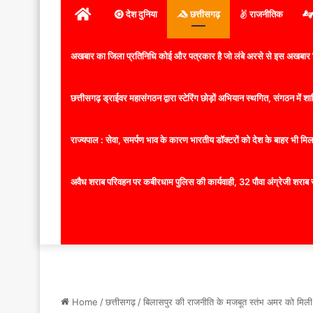
होम
देश दुनिया
छत्तीसगढ़
राजनीतिक
अखबार का जिला प्रतिनिधि कोई और पत्रकार है जो लंबे अरसे से इस अखबार ज
छत्तीसगढ़ ड्राईवर महासंगठन द्वारा स्टेरिंग छोड़ों अभियान स्थगित, संगठन में
राज्यपाल : सेवा, समर्पण भाव के कारण भारतीय डॉक्टरों को देश के बाहर भी मिलता
अवैध शराब परिवहन पर कबीरधाम पुलिस की कार्यवाही, 32 पौवा अंग्रेजी शराब 
Home
/
छत्तीसगढ़
/
बिलासपुर की राजनीति के मजबूत स्तंभ अमर को मिली न