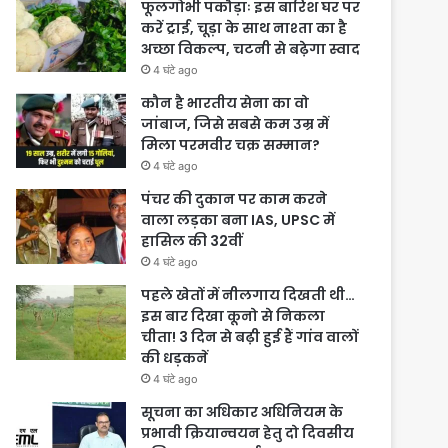
फूलगोभी पकौड़ाः इस बारिश घर पर
करें ट्राई, चूड़ा के साथ नाश्ता का है
अच्छा विकल्प, चटनी से बढ़ेगा स्वाद
4 घंटे ago
कौन है भारतीय सेना का वो
जांबाज, जिसे सबसे कम उम्र में
मिला परमवीर चक्र सम्मान?
4 घंटे ago
पंचर की दुकान पर काम करने
वाला लड़का बना IAS, UPSC में
हासिल की 32वीं
4 घंटे ago
पहले खेतों में नीलगाय दिखती थी…
इस बार दिखा कूनो से निकला
चीता! 3 दिन से बढ़ी हुई हैं गांव वालों
की धड़कनें
4 घंटे ago
सूचना का अधिकार अधिनियम के
प्रभावी क्रियान्वयन हेतु दो दिवसीय