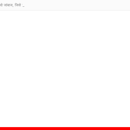
वो जांबाज, जिसे सबसे कम उम्र में मिला परमवीर चक्र सम्मान?