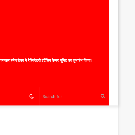
यपाल रमेन डेका ने रेस्पिरेटरी इंटेंसिव केयर यूनिट का शुभारंभ किया l
Switch
Search
skin
for