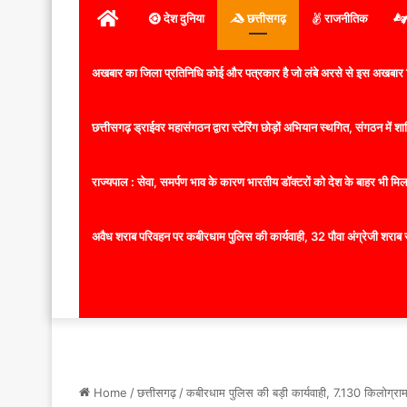
होम
देश दुनिया
छत्तीसगढ़
राजनीतिक
अखबार का जिला प्रतिनिधि कोई और पत्रकार है जो लंबे अरसे से इस अखबार ज
छत्तीसगढ़ ड्राईवर महासंगठन द्वारा स्टेरिंग छोड़ों अभियान स्थगित, संगठन में
राज्यपाल : सेवा, समर्पण भाव के कारण भारतीय डॉक्टरों को देश के बाहर भी मिलता
अवैध शराब परिवहन पर कबीरधाम पुलिस की कार्यवाही, 32 पौवा अंग्रेजी शराब 
Home
/
छत्तीसगढ़
/
कबीरधाम पुलिस की बड़ी कार्यवाही, 7.130 किलोग्राम 