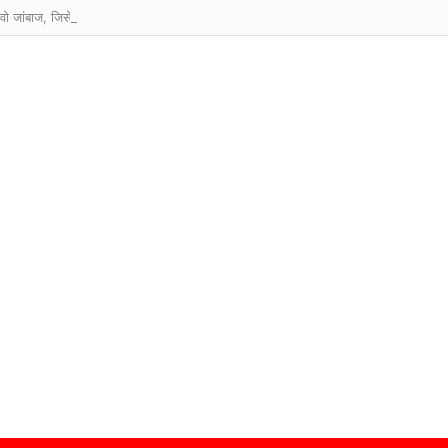
वो जांबाज, जिसे सबसे कम उम्र में मिला परमवीर चक्र सम्मान?