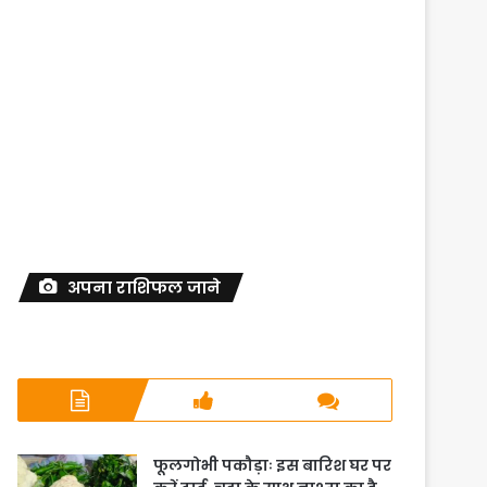
अपना राशिफल जाने
फूलगोभी पकौड़ाः इस बारिश घर पर