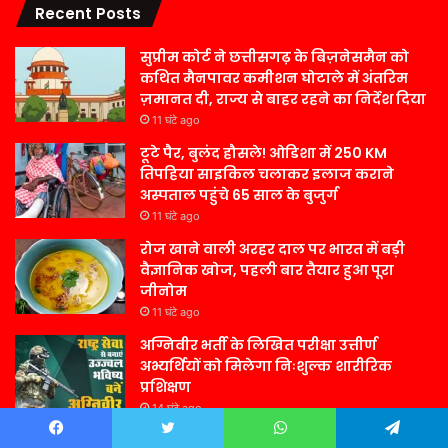
Recent Posts
सुप्रीम कोर्ट ने छत्तीसगढ़ के बिज़नेसमैन को
कथित मैनपावर कमीशन घोटाले में अंतरिम
ज़मानत दी, राज्य से बाहर रहने का निर्देश दिया
11 घंटे ago
टूटे पैर, बुलंद हौसले! ओडिशा में 250 KM
तिपहिया साइकिल चलाकर इलाज कराने
अस्पताल पहुंचे 65 साल के बुजुर्ग
11 घंटे ago
रोज खाने वाली अरहर दाल पर भारत में बड़ी
वैज्ञानिक खोज, पहली बार तैयार हुआ पूरा
जीनोम
11 घंटे ago
अग्निवीर भर्ती के लिखित परीक्षा उत्तीर्ण
अभ्यर्थियों को मिलेगा निःशुल्क शारीरिक
प्रशिक्षण
14 घंटे ago
श्री निवृत्ति नामदास महाराज जी को राष्ट्रीय
Facebook
Twitter
WhatsApp
Telegram