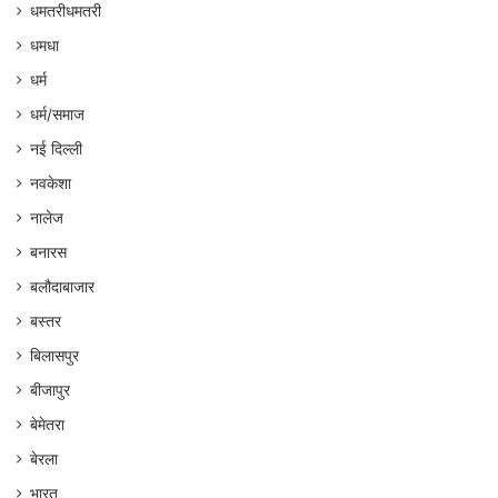
धमतरीधमतरी
धमधा
धर्म
धर्म/समाज
नई दिल्ली
नवकेशा
नालेज
बनारस
बलौदाबाजार
बस्तर
बिलासपुर
बीजापुर
बेमेतरा
बेरला
भारत