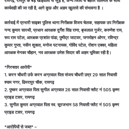
रायगढ़, रायपुर के बड़े खाईवालों से जुड़े है, अन्य जिलों से बेहतर तालमेल के साथ
कार्यवाही की जा रही है, आगे कुछ और अहम खुलासे की संभावना है ।
कार्रवाई में प्रभारी साइबर पुलिस थाना निरीक्षक विजय चेलक, सहायक उप निरीक्षक
नन्द कुमार सारथी, प्रधान आरक्षक दुर्गेश सिंह राणा, बृजलाल गुर्जर, करुणेश राय,
रूप राम पटेल, आरक्षक प्रशांत पांडा, पुष्पेंद्र जाटवर, जगमोहन ओगर, रविन्द्र
कुमार गुप्ता, नवीन शुक्ला, मनोज पटनायक, गोविंद पटेल, रोशन एक्का, महिला
आरक्षक मेनका चौहान, नव आरक्षक उमेश सिदार की अहम भूमिका रही है।
*गिरफ्तार आरोपी*
1. करन चौधरी उर्फ करन अग्रवाल पिता संजय चौधरी उम्र 29 साल निवासी
श्याम नगर, ढिमरापुर चौक, रायगढ़
2. पुष्कर अग्रवाल पिता सुनील अग्रवाल 26 साल निवासी फ्लैट नं 505 कृष्ण
प्राइड टावर, रायगढ़
3. सुनील कुमार अग्रवाल पिता स्व. सूरजभान 58 निवासी फ्लैट नं 505 कृष्ण
प्राइड टावर, रायगढ़
*आरोपियों से जब्त* –