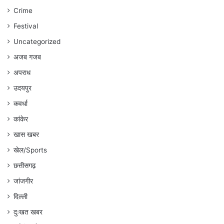
:
Crime
अंकित
गौरहा
Festival
Uncategorized
अजब गजब
अपराध
उदयपुर
कवर्धा
कांकेर
खास खबर
खेल/Sports
छत्तीसगढ़
जांजगीर
दिल्ली
दुःखत खबर