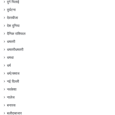
दुर्ग भिलाई
दुर्घटना
देवरबीजा
देश दुनिया
दैनिक राशिफल
धमतरी
धमतरीधमतरी
धमधा
धर्म
धर्म/समाज
नई दिल्ली
नवकेशा
नालेज
बनारस
बलौदाबाजार