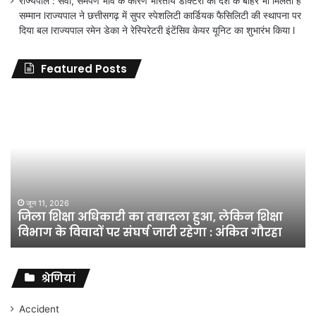
राज्यपाल : सेवा, समर्पण भाव के कारण भारतीय डॉक्टरों को देश के बाहर भी मिलता है
सम्मान lराज्यपाल ने छत्तीसगढ़ में सुपर स्पेशलिटी कार्डियक फैसिलिटी की स्थापना पर
दिया बल lराज्यपाल रमेन डेका ने रेस्पिरेटरी इंटेंसिव केयर यूनिट का शुभारंभ किया l
Featured Posts
जिला
शिक्षा
अधिकारी
का
तबादला
हुआ,
लेकिन
शिक्षा
जून 11, 2026
जिला शिक्षा अधिकारी का तबादला हुआ, लेकिन शिक्षा
विभाग
विभाग के विवादों पर संघर्ष जारी रहेगा : अंकित गौरहा
के
विवादों
पर
संघर्ष
श्रेणियां
जारी
रहेगा
Accident