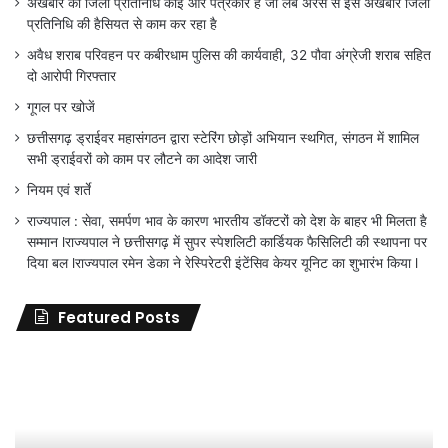
अखबार का जिला प्रतिनिधि कोई और पत्रकार है जो लंबे अरसे से इस अखबार जिला
प्रतिनिधि की हैसियत से काम कर रहा है
अवैध शराब परिवहन पर कबीरधाम पुलिस की कार्यवाही, 32 पौवा अंग्रेजी शराब सहित
दो आरोपी गिरफ्तार
गूगल पर खोजें
छत्तीसगढ़ ड्राईवर महासंगठन द्वारा स्टेरिंग छोड़ों अभियान स्थगित, संगठन में शामिल
सभी ड्राईवरों को काम पर लौटने का आदेश जारी
नियम एवं शर्ते
राज्यपाल : सेवा, समर्पण भाव के कारण भारतीय डॉक्टरों को देश के बाहर भी मिलता है
सम्मान lराज्यपाल ने छत्तीसगढ़ में सुपर स्पेशलिटी कार्डियक फैसिलिटी की स्थापना पर
दिया बल lराज्यपाल रमेन डेका ने रेस्पिरेटरी इंटेंसिव केयर यूनिट का शुभारंभ किया l
Featured Posts
जिला
शिक्षा
अधिकारी
का
तबादला