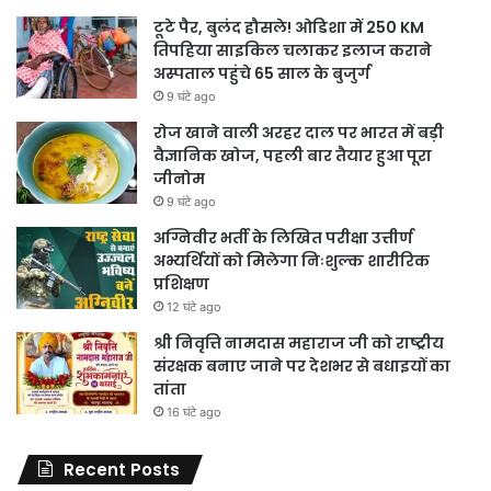
टूटे पैर, बुलंद हौसले! ओडिशा में 250 KM
तिपहिया साइकिल चलाकर इलाज कराने
अस्पताल पहुंचे 65 साल के बुजुर्ग
9 घंटे ago
रोज खाने वाली अरहर दाल पर भारत में बड़ी
वैज्ञानिक खोज, पहली बार तैयार हुआ पूरा
जीनोम
9 घंटे ago
अग्निवीर भर्ती के लिखित परीक्षा उत्तीर्ण
अभ्यर्थियों को मिलेगा निःशुल्क शारीरिक
प्रशिक्षण
12 घंटे ago
श्री निवृत्ति नामदास महाराज जी को राष्ट्रीय
संरक्षक बनाए जाने पर देशभर से बधाइयों का
तांता
16 घंटे ago
Recent Posts