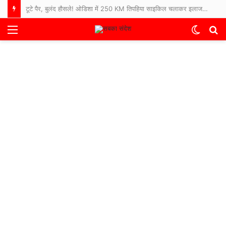
टूटे पैर, बुलंद हौसले! ओडिशा में 250 KM तिपहिया साइकिल चलाकर इलाज कराने अस्पताल पहुंचे 65 साल के बुजुर्ग
Menu
Switch
S
skin
fo