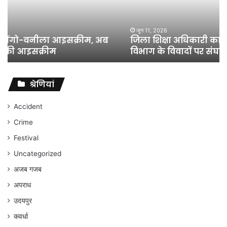
हुआ,
लेकिन
शिक्षा
जून 11, 2026
जिला शिक्षा अधिकारी का तबादला हुआ, लेकिन शिक्षा
विभाग
विभाग के विवादों पर संघर्ष जारी रहेगा : अंकित गौरहा
के
विवादों
पर
संघर्ष
श्रेणियां
जारी
रहेगा
Accident
:
Crime
अंकित
गौरहा
Festival
Uncategorized
अजब गजब
अपराध
उदयपुर
कवर्धा