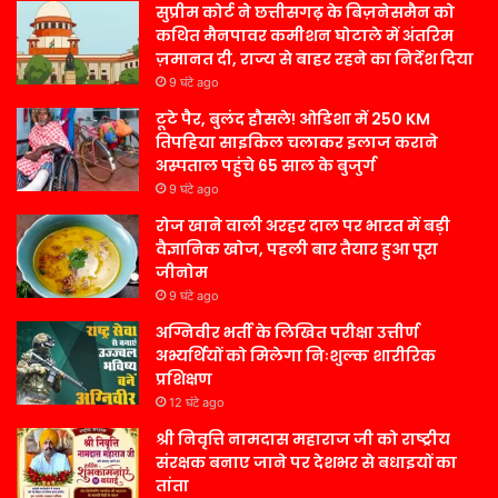
सुप्रीम कोर्ट ने छत्तीसगढ़ के बिज़नेसमैन को
कथित मैनपावर कमीशन घोटाले में अंतरिम
ज़मानत दी, राज्य से बाहर रहने का निर्देश दिया
9 घंटे ago
टूटे पैर, बुलंद हौसले! ओडिशा में 250 KM
तिपहिया साइकिल चलाकर इलाज कराने
अस्पताल पहुंचे 65 साल के बुजुर्ग
9 घंटे ago
रोज खाने वाली अरहर दाल पर भारत में बड़ी
वैज्ञानिक खोज, पहली बार तैयार हुआ पूरा
जीनोम
9 घंटे ago
अग्निवीर भर्ती के लिखित परीक्षा उत्तीर्ण
अभ्यर्थियों को मिलेगा निःशुल्क शारीरिक
प्रशिक्षण
12 घंटे ago
श्री निवृत्ति नामदास महाराज जी को राष्ट्रीय
संरक्षक बनाए जाने पर देशभर से बधाइयों का
तांता