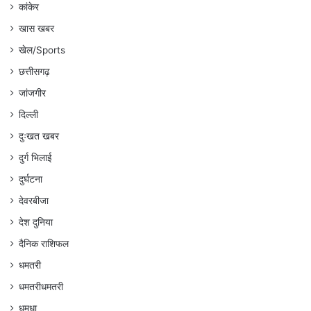
कांकेर
खास खबर
खेल/Sports
छत्तीसगढ़
जांजगीर
दिल्ली
दुःखत खबर
दुर्ग भिलाई
दुर्घटना
देवरबीजा
देश दुनिया
दैनिक राशिफल
धमतरी
धमतरीधमतरी
धमधा