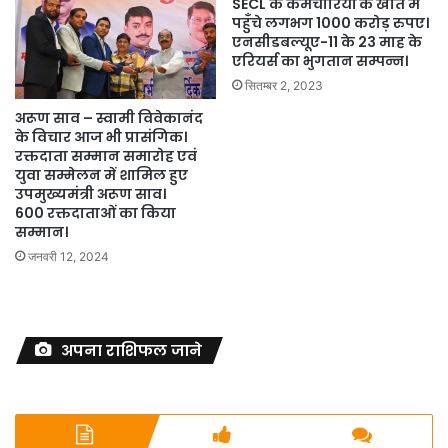
SECL के कर्मचारियों के खाते में
पहुँचे लगभग 1000 करोड़ रुपए।
एनसीडबल्यूए-11 के 23 माह के
एरियर्स का भुगतान सम्पन्न।
सितम्बर 2, 2023
अरूण साव – स्वामी विवेकानंद
के विचार आज भी प्रासंगिक।
रक्तदाता सम्मान समारोह एवं
युवा सम्मेलन में शामिल हुए
उपमुख्यमंत्री अरूण साव।
600 रक्तदाताओं का किया
सम्मान।
जनवरी 12, 2024
अपना राशिफल जाने