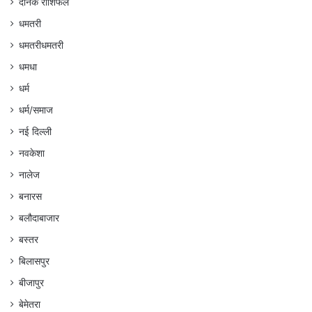
दैनिक राशिफल
धमतरी
धमतरीधमतरी
धमधा
धर्म
धर्म/समाज
नई दिल्ली
नवकेशा
नालेज
बनारस
बलौदाबाजार
बस्तर
बिलासपुर
बीजापुर
बेमेतरा