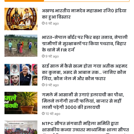
अखण्ड भारतीय नामदेव महासभा रजि0 इंडिया
का हुआ विस्तार
6 घंटे ago
भारत-नेपाल बॉर्डर पर फिर बढ़ा तनाव, नेपाली
ग्रामीणों ने सुरक्षाबलों पर किया पथराव, बिहार
के थाने में FIR दर्ज
9 घंटे ago
ढाई साल में कैसे खत्म होता गया अतीक अहमद
का कुनबा, असद से आबान तक… जानिए कौन
जिंदा, कौन जेल में और कौन फरार
9 घंटे ago
गमले में आसानी से उगाएं इलायची का पौधा,
मिलने लगेंगी ताजी फलियां, बाजार से नहीं
लानी पड़ेगी 3000 की इलायची
10 घंटे ago
NTPC सीपत संगवारी महिला समिति द्वारा
शासकीय कन्या उच्चतर माध्यमिक शाला सीपत