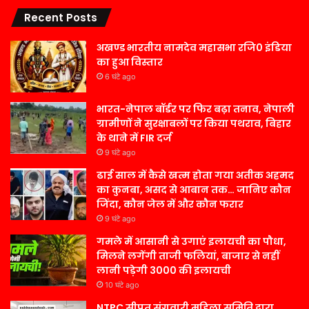
Recent Posts
अखण्ड भारतीय नामदेव महासभा रजि0 इंडिया
का हुआ विस्तार
6 घंटे ago
भारत-नेपाल बॉर्डर पर फिर बढ़ा तनाव, नेपाली
ग्रामीणों ने सुरक्षाबलों पर किया पथराव, बिहार
के थाने में FIR दर्ज
9 घंटे ago
ढाई साल में कैसे खत्म होता गया अतीक अहमद
का कुनबा, असद से आबान तक… जानिए कौन
जिंदा, कौन जेल में और कौन फरार
9 घंटे ago
गमले में आसानी से उगाएं इलायची का पौधा,
मिलने लगेंगी ताजी फलियां, बाजार से नहीं
लानी पड़ेगी 3000 की इलायची
10 घंटे ago
NTPC सीपत संगवारी महिला समिति द्वारा