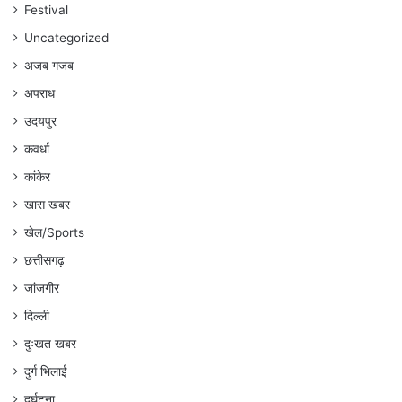
गौरहा
Festival
Uncategorized
अजब गजब
अपराध
उदयपुर
कवर्धा
कांकेर
खास खबर
खेल/Sports
छत्तीसगढ़
जांजगीर
दिल्ली
दुःखत खबर
दुर्ग भिलाई
दुर्घटना