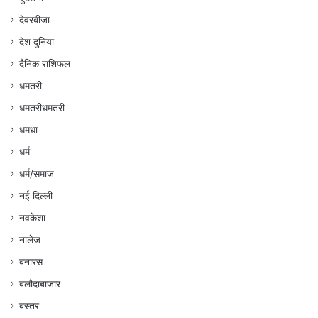
देवरबीजा
देश दुनिया
दैनिक राशिफल
धमतरी
धमतरीधमतरी
धमधा
धर्म
धर्म/समाज
नई दिल्ली
नवकेशा
नालेज
बनारस
बलौदाबाजार
बस्तर