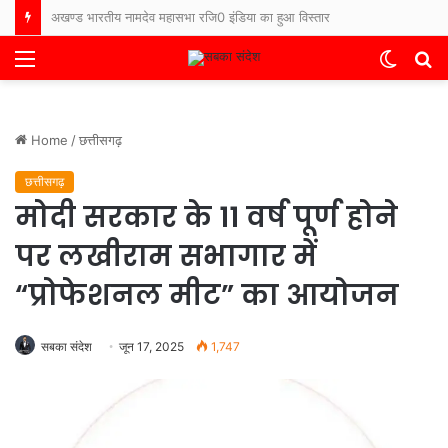
भारत-नेपाल बॉर्डर पर फिर बढ़ा तनाव, नेपाली ग्रामीणों ने सुरक्षाबलों पर किया पथराव, बिहार के थाने में FIR दर्ज
Menu
Switch
S
skin
fo
Home
/
छत्तीसगढ़
छत्तीसगढ़
मोदी सरकार के 11 वर्ष पूर्ण होने
पर लखीराम सभागार में
“प्रोफेशनल मीट” का आयोजन
सबका संदेश
जून 17, 2025
1,747