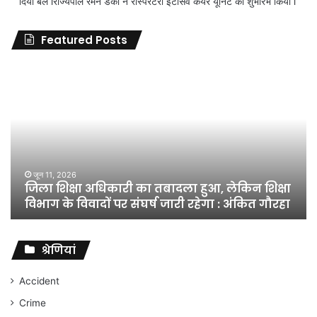
दिया बल lराज्यपाल रमेन डेका ने रेस्पिरेटरी इंटेंसिव केयर यूनिट का शुभारंभ किया l
Featured Posts
जिला
शिक्षा
अधिकारी
का
तबादला
हुआ,
लेकिन
शिक्षा
जून 11, 2026
जिला शिक्षा अधिकारी का तबादला हुआ, लेकिन शिक्षा
विभाग
विभाग के विवादों पर संघर्ष जारी रहेगा : अंकित गौरहा
के
विवादों
पर
संघर्ष
श्रेणियां
जारी
रहेगा
Accident
:
Crime
अंकित