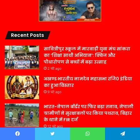
Recent Posts
सावित्रीपुर स्कूल में मारवाड़ी युवा मंच सांकरा
का ‘शिक्षा साथी अभियान’: क्विज और
पौधारोपण से बच्चों में बढ़ा उत्साह
2 घंटे ago
अखण्ड भारतीय नामदेव महासभा रजि0 इंडिया
का हुआ विस्तार
9 घंटे ago
भारत-नेपाल बॉर्डर पर फिर बढ़ा तनाव, नेपाली
ग्रामीणों ने सुरक्षाबलों पर किया पथराव, बिहार
के थाने में FIR दर्ज
12 घंटे ago
ढाई साल में कैसे खत्म होता गया अतीक अहमद
Facebook
Twitter
WhatsApp
Telegram