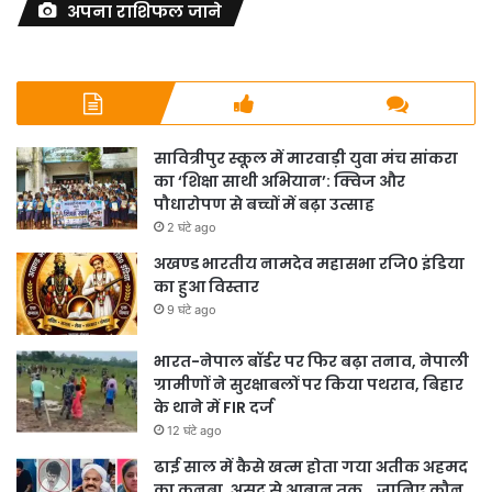
अपना राशिफल जाने
सावित्रीपुर स्कूल में मारवाड़ी युवा मंच सांकरा
का ‘शिक्षा साथी अभियान’: क्विज और
पौधारोपण से बच्चों में बढ़ा उत्साह
2 घंटे ago
अखण्ड भारतीय नामदेव महासभा रजि0 इंडिया
का हुआ विस्तार
9 घंटे ago
भारत-नेपाल बॉर्डर पर फिर बढ़ा तनाव, नेपाली
ग्रामीणों ने सुरक्षाबलों पर किया पथराव, बिहार
के थाने में FIR दर्ज
12 घंटे ago
ढाई साल में कैसे खत्म होता गया अतीक अहमद
का कुनबा, असद से आबान तक… जानिए कौन