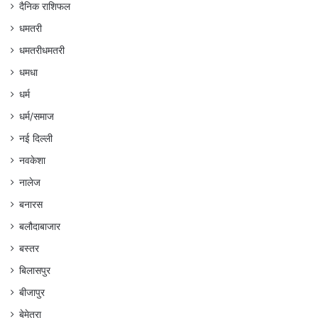
दैनिक राशिफल
धमतरी
धमतरीधमतरी
धमधा
धर्म
धर्म/समाज
नई दिल्ली
नवकेशा
नालेज
बनारस
बलौदाबाजार
बस्तर
बिलासपुर
बीजापुर
बेमेतरा