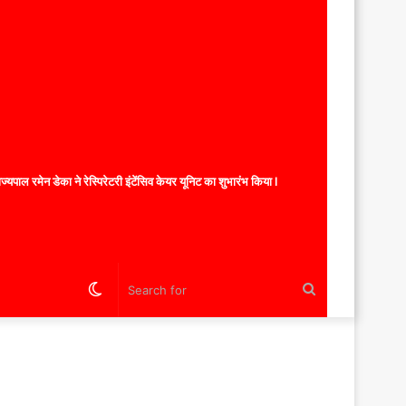
यपाल रमेन डेका ने रेस्पिरेटरी इंटेंसिव केयर यूनिट का शुभारंभ किया l
Switch
Search
skin
for