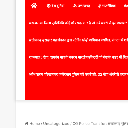
होम
देश दुनिया
छत्तीसगढ़
राजनीतिक
अखबार का जिला प्रतिनिधि कोई और पत्रकार है जो लंबे अरसे से इस अखबार ज
छत्तीसगढ़ ड्राईवर महासंगठन द्वारा स्टेरिंग छोड़ों अभियान स्थगित, संगठन में
राज्यपाल : सेवा, समर्पण भाव के कारण भारतीय डॉक्टरों को देश के बाहर भी मिलता
अवैध शराब परिवहन पर कबीरधाम पुलिस की कार्यवाही, 32 पौवा अंग्रेजी शराब 
Home
/
Uncategorized
/
CG Police Transfer: छत्तीसगढ़ पुलिस विभ