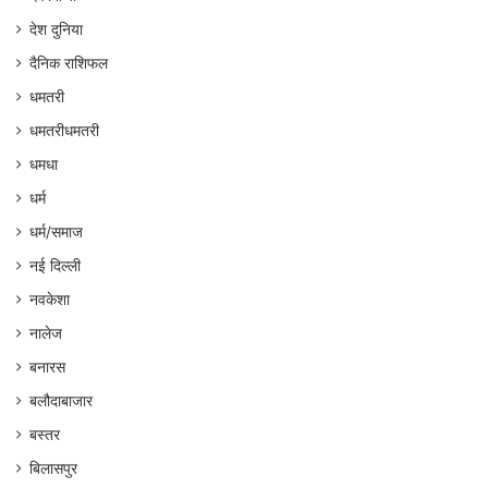
देश दुनिया
दैनिक राशिफल
धमतरी
धमतरीधमतरी
धमधा
धर्म
धर्म/समाज
नई दिल्ली
नवकेशा
नालेज
बनारस
बलौदाबाजार
बस्तर
बिलासपुर