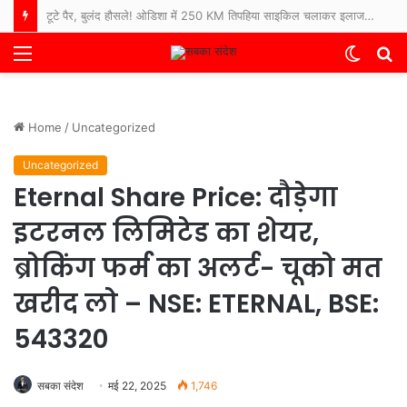
रोज खाने वाली अरहर दाल पर भारत में बड़ी वैज्ञानिक खोज, पहली बार तैयार हुआ पूरा जीनोम
Menu
Switch
S
skin
fo
Home
/
Uncategorized
Uncategorized
Eternal Share Price: दौड़ेगा
इटरनल लिमिटेड का शेयर,
ब्रोकिंग फर्म का अलर्ट- चूको मत
खरीद लो – NSE: ETERNAL, BSE:
543320
सबका संदेश
मई 22, 2025
1,746