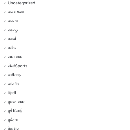
Uncategorized
अजब गजब
अपराध
उदयपुर
कवर्धा
कांकेर
खास खबर
खेल/Sports
छत्तीसगढ़
जांजगीर
दिल्ली
दुःखत खबर
दुर्ग भिलाई
दुर्घटना
देवरबीजा