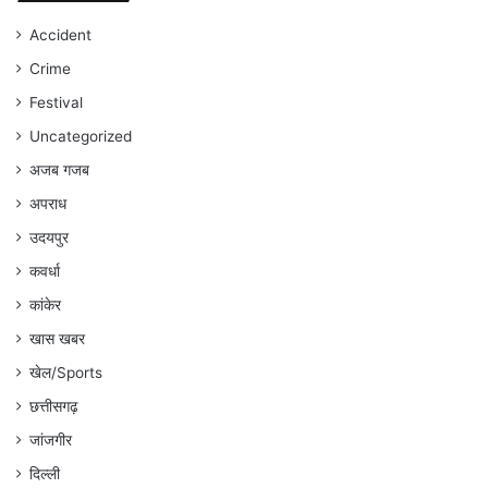
जारी
रहेगा
Accident
:
Crime
अंकित
गौरहा
Festival
Uncategorized
अजब गजब
अपराध
उदयपुर
कवर्धा
कांकेर
खास खबर
खेल/Sports
छत्तीसगढ़
जांजगीर
दिल्ली