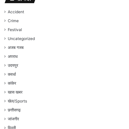
जारी
रहेगा
Accident
:
Crime
अंकित
गौरहा
Festival
Uncategorized
अजब गजब
अपराध
उदयपुर
कवर्धा
कांकेर
खास खबर
खेल/Sports
छत्तीसगढ़
जांजगीर
दिल्ली