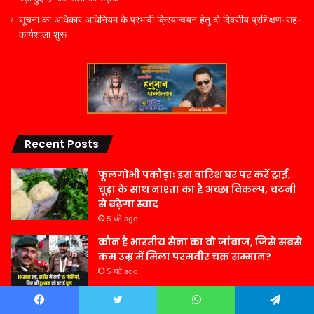
सूचना का अधिकार अधिनियम के प्रभावी क्रियान्वयन हेतु दो दिवसीय प्रशिक्षण-सह-
कार्यशाला शुरू
Recent Posts
फूलगोभी पकौड़ाः इस बारिश घर पर करें ट्राई,
चूड़ा के साथ नाश्ता का है अच्छा विकल्प, चटनी
से बढ़ेगा स्वाद
5 घंटे ago
कौन है भारतीय सेना का वो जांबाज, जिसे सबसे
कम उम्र में मिला परमवीर चक्र सम्मान?
5 घंटे ago
पंचर की दुकान पर काम करने वाला लड़का
Facebook
Twitter
WhatsApp
Telegram