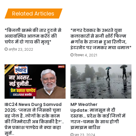
Related Articles
*बिजली खम्भे की तार टूटने से
*नगर देवकर के उभरते युवा
अव्यवस्थित आलम करेंट की
कलाकारों से सजी शॉर्ट फिल्म
चपेट में दो गाय की मृत्यु*
#गाँव के राजा# हुआ रिलीज,
इंटरनेट पर जमकर मचा धमाल*
अप्रैल 23, 2022
दिसम्बर 4, 2021
IBC24 News Durg Samvad
MP Weather
2025: ‘जनता ने जिसको चुना
Update: मानसून ने दी
वह जेल हैं..लोगों के रुके काम
दस्तक… प्रदेश के कई जिलों में
की जिम्मेदारी अब किसकी है?’..
गरज-चमक के साथ होगी
प्रेम प्रकाश पाण्डेय ने क्या कहा
झमाझम बारिश
सुनें..
जून 23, 2024