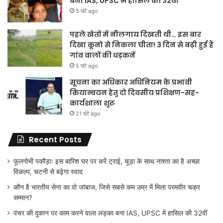
बना IAS, UPSC में हासिल की 32वीं
5 घंटे ago
पहले खेतों में नीलगाय दिखती थी… इस बार
दिखा कूनो से निकला चीता! 3 दिन से बढ़ी हुई हैं
गांव वालों की धड़कनें
5 घंटे ago
सूचना का अधिकार अधिनियम के प्रभावी
क्रियान्वयन हेतु दो दिवसीय प्रशिक्षण-सह-
कार्यशाला शुरू
21 घंटे ago
Recent Posts
फूलगोभी पकौड़ाः इस बारिश घर पर करें ट्राई, चूड़ा के साथ नाश्ता का है अच्छा
विकल्प, चटनी से बढ़ेगा स्वाद
कौन है भारतीय सेना का वो जांबाज, जिसे सबसे कम उम्र में मिला परमवीर चक्र
सम्मान?
पंचर की दुकान पर काम करने वाला लड़का बना IAS, UPSC में हासिल की 32वीं